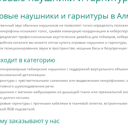
овые наушники и гарнитуры в А
венный звук обычных наушников не позволяет точно определить положен
микрофоны искажают голос, срывая командную координацию в киберспорт
предлагает профессиональные акустические девайсы для геймеров, кибер
обном каталоге вы можете оптом купить игровые наушники и гарнитуры,
е позиционирование звука в пространстве, мощные басы и безупречную ч
входит в категорию
лноразмерные геймерские наушники с поддержкой виртуального объемного
аксимальной детализации.
арнитуры с чувствительными съемными или выдвижными микрофонами,
ктивного шумоподавления речи.
аушники с мягкими амбушюрами из дышащей ткани или премиальной эко
и долгих сессиях.
ровые гарнитуры с прочными кабелями в тканевой оплетке, встроенными
кой RGB-подсветкой.
му заказывают у нас