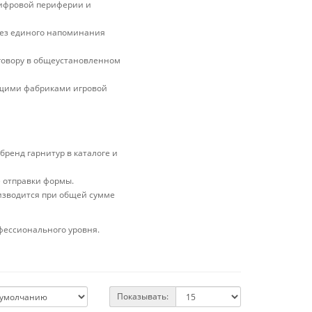
ифровой периферии и
без единого напоминания
оговору в общеустановленном
ущими фабриками игровой
бренд гарнитур в каталоге и
е отправки формы.
изводится при общей сумме
фессионального уровня.
Показывать: