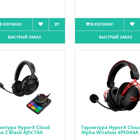
В КОРЗИНУ
В КОРЗИНУ
БЫСТРЫЙ ЗАКАЗ
БЫСТРЫЙ ЗАКАЗ
нитура HyperX Cloud
Гарнитура HyperX Clou
a 2 Black AJ5C7AA
Alpha Wireless 4P5D4AA