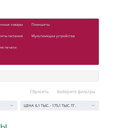
енные товары
Планшеты
енты питания
Мультимедиа устройства
ля печати
Сбросить
Выберите фильтры
ЦЕНА
6,1 ТЫС.
-
175,1 ТЫС.
ТГ.
ры