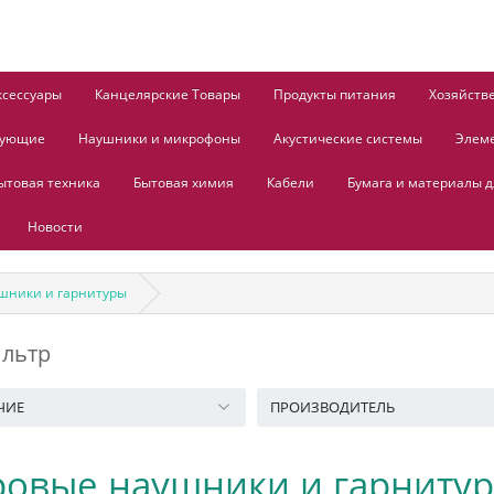
ксессуары
Канцелярские Товары
Продукты питания
Хозяйств
тующие
Наушники и микрофоны
Акустические системы
Элем
ытовая техника
Бытовая химия
Кабели
Бумага и материалы д
Новости
шники и гарнитуры
льтр
ЧИЕ
ПРОИЗВОДИТЕЛЬ
ровые наушники и гарниту