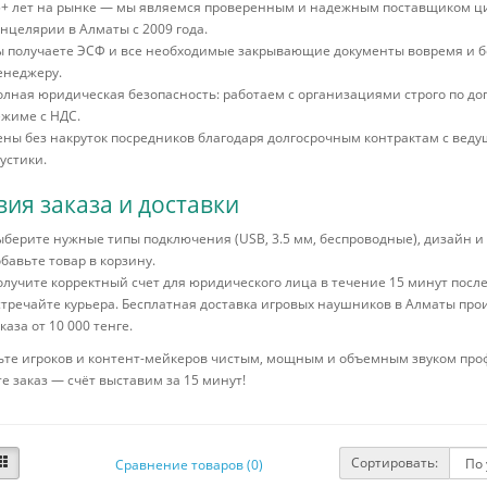
5+ лет на рынке — мы являемся проверенным и надежным поставщиком ц
нцелярии в Алматы с 2009 года.
ы получаете ЭСФ и все необходимые закрывающие документы вовремя и 
енеджеру.
лная юридическая безопасность: работаем с организациями строго по д
жиме с НДС.
ны без накруток посредников благодаря долгосрочным контрактам с вед
устики.
вия заказа и доставки
берите нужные типы подключения (USB, 3.5 мм, беспроводные), дизайн и 
бавьте товар в корзину.
лучите корректный счет для юридического лица в течение 15 минут посл
тречайте курьера. Бесплатная доставка игровых наушников в Алматы про
каза от 10 000 тенге.
ьте игроков и контент-мейкеров чистым, мощным и объемным звуком про
 заказ — счёт выставим за 15 минут!
Сортировать:
Сравнение товаров (0)