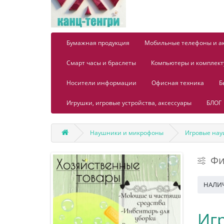
Бумажная продукция
Мобильные телефоны и а
Смарт часы и браслеты
Компьютеры и комплек
Носители информации
Офисная техника
Б
Игрушки, игровые устройства, аксессуары
БЛОГ
Наушники и микрофоны
Игровые нау
Фи
НАЛИ
Иг