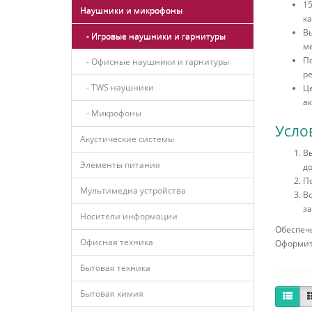
1
Наушники и микрофоны
ка
В
- Игровые наушники и гарнитуры
м
По
- Офисные наушники и гарнитуры
ре
- TWS наушники
Це
ак
- Микрофоны
Усло
Акустические системы
Вы
Элементы питания
до
По
Мультимедиа устройства
Вс
за
Носители информации
Обеспеч
Офисная техника
Оформите
Бытовая техника
Бытовая химия