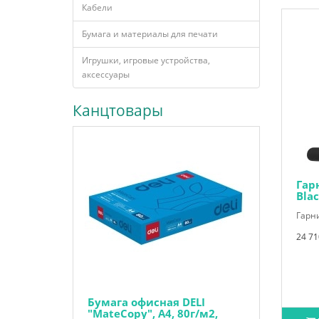
Кабели
Бумага и материалы для печати
Игрушки, игровые устройства,
аксессуары
Канцтовары
Гар
Bla
Гарни
24 71
Бумага офисная DELI
"MateCopy", А4, 80г/м2,