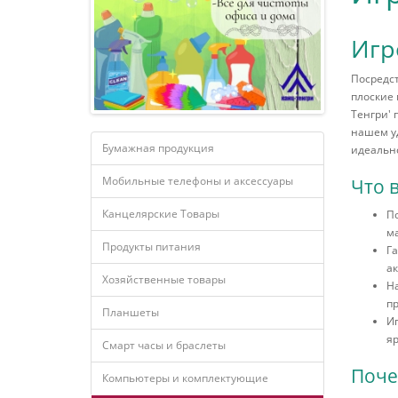
Игр
Посредст
плоские 
Тенгри' 
нашем уд
Бумажная продукция
идеально
Мобильные телефоны и аксессуары
Что 
Канцелярские Товары
По
м
Продукты питания
Г
а
Хозяйственные товары
Н
пр
Планшеты
Иг
яр
Смарт часы и браслеты
Поче
Компьютеры и комплектующие