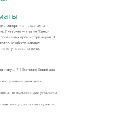
лматы
ие соперника по шагам, а
е. Интернет-магазин 'Канц-
спортивных арен и стримеров. В
 которые обеспечивают
истоту передачи речи.
 звука 7.1 Surround Sound для
 оснащенными функцией
кожи, не вызывающие усталости
 пультами управления звуком и