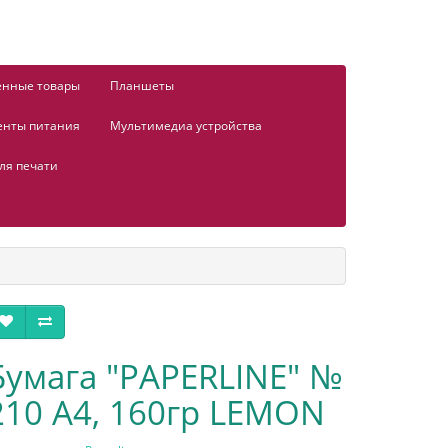
енные товары
Планшеты
енты питания
Мультимедиа устройства
ля печати
Бумага "PAPERLINE" №
210 А4, 160гр LEMON