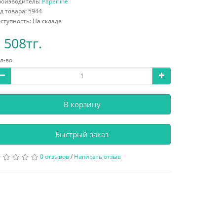
роизводитель:
Paperline
д товара: 5944
ступность: На складе
 508тг.
л-во
В корзину
Быстрый заказ
0 отзывов
/
Написать отзыв