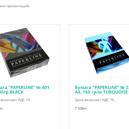
рких презентаций.
ага "PAPERLINE" № 401
Бумага "PAPERLINE" № 2
 80гр BLACK
А4, 160 гр/м TURQUOISE
включает НДС 16..
Цена включает НДС 16..
тг.
7 508тг.