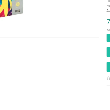
П
Ко
До
7
Ко
.