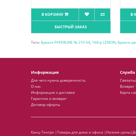
В КОРЗИНУ
В 
БЫСТРЫЙ ЗАКАЗ
Теги:
Бумага PAPERLINE № 210 А4
,
160гр LEMON
,
Бумага цв
Информация
Служба
Для чего нужна доверенность.
Связатьс
О нас
Возврат 
Информация о доставке
Карта са
Гарантии и возврат
Договор оферты
Канц-Тенгри |Товары для дома и офиса |Низкие цены|До