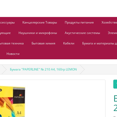
ксессуары
Канцелярские Товары
Продукты питания
Хозяйств
тующие
Наушники и микрофоны
Акустические системы
Элем
ытовая техника
Бытовая химия
Кабели
Бумага и материалы д
Новости
Бумага "PAPERLINE" № 210 А4, 160гр LEMON