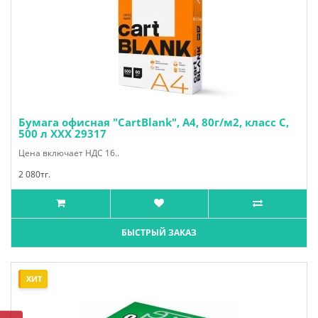
Бумага офисная "CartBlank", А4, 80г/м2, класс С,
500 л XXX 29317
Цена включает НДС 16..
2 080тг.
БЫСТРЫЙ ЗАКАЗ
ХИТ