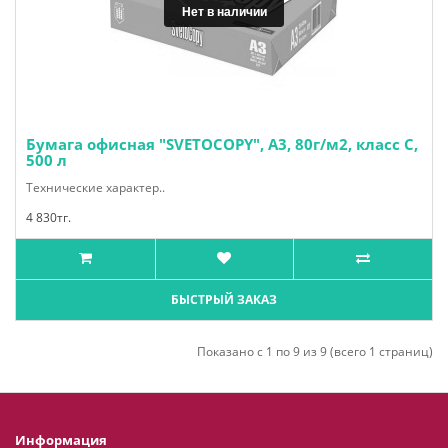
Нет в наличии
Нет в наличии
Бумага офисная "SVETOCOPY", А3, 80г/м2, класс С,
500 л
Технические характер..
4 830тг.
БЫСТРЫЙ ЗАКАЗ
Показано с 1 по 9 из 9 (всего 1 страниц)
Информация