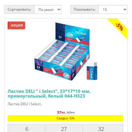
Сортировать:
Показывать:
-5%
АКЦИЯ
Ластик DELI " i Select", 33*17*10 мм,
прямоугольный, белый 044-H323
Ластик DELI i Select..
57тг.
60тг.
Скидка -5%
6
27
31