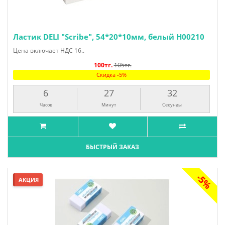
Ластик DELI "Scribe", 54*20*10мм, белый H00210
Цена включает НДС 16..
100тг.
105тг.
Скидка -5%
6
27
31
Часов
Минут
Секунда
БЫСТРЫЙ ЗАКАЗ
-5%
АКЦИЯ