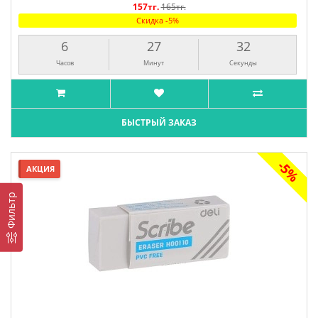
157тг.
165тг.
Скидка -5%
6
27
31
Часов
Минут
Секунда
БЫСТРЫЙ ЗАКАЗ
-5%
АКЦИЯ
Фильтр