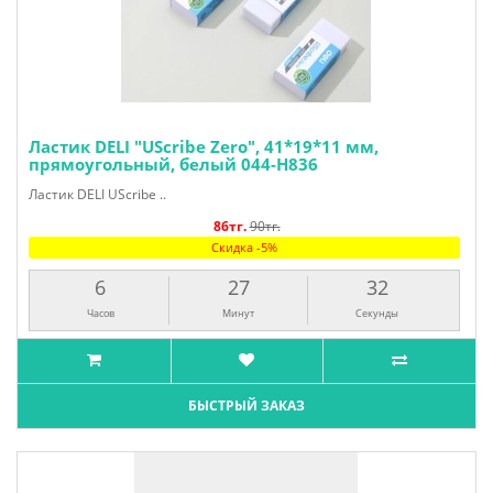
Ластик DELI "UScribe Zero", 41*19*11 мм,
прямоугольный, белый 044-H836
Ластик DELI UScribe ..
86тг.
90тг.
Скидка -5%
6
27
31
Часов
Минут
Секунда
БЫСТРЫЙ ЗАКАЗ