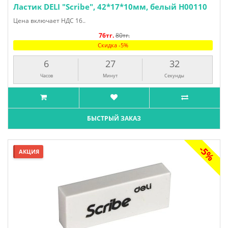
Ластик DELI "Scribe", 42*17*10мм, белый H00110
Цена включает НДС 16..
76тг.
80тг.
Скидка -5%
6
27
31
Часов
Минут
Секунда
БЫСТРЫЙ ЗАКАЗ
-5%
АКЦИЯ