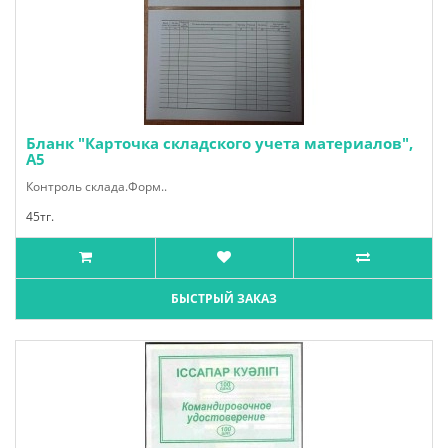
Бланк "Карточка складского учета материалов",
А5
Контроль склада.Форм..
45тг.
БЫСТРЫЙ ЗАКАЗ