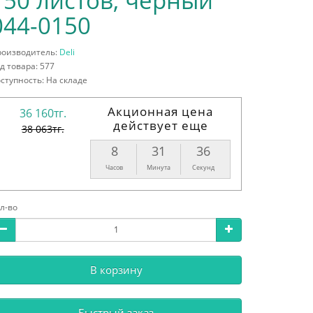
150 листов, черный
044-0150
роизводитель:
Deli
д товара: 577
ступность: На складе
Акционная цена
36 160тг.
действует еще
38 063тг.
8
31
35
Часов
Минута
Секунд
л-во
В корзину
Быстрый заказ