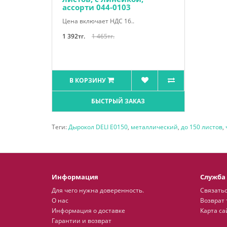
ассорти 044-0103
Цена включает НДС 16..
1 392тг.
1 465тг.
В КОРЗИНУ
БЫСТРЫЙ ЗАКАЗ
Теги:
Дырокол DELI Е0150
,
металлический
,
до 150 листов
,
Информация
Служба
Для чего нужна доверенность.
Связатьс
О нас
Возврат 
Информация о доставке
Карта са
Гарантии и возврат