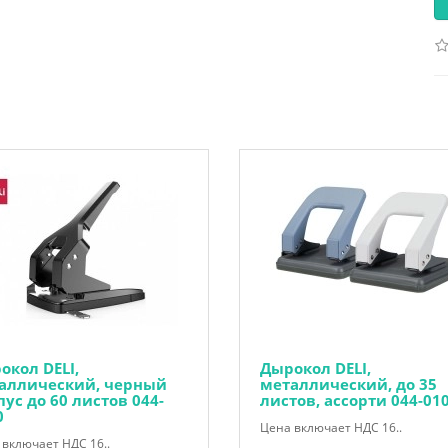
окол DELI,
Дырокол DELI,
аллический, черный
металлический, до 35
пус до 60 листов 044-
листов, ассорти 044-01
0
Цена включает НДС 16..
включает НДС 16..