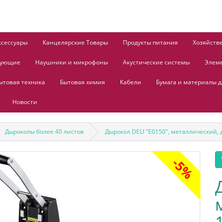
ксессуары
Канцелярские Товары
Продукты питания
Хозяйств
тующие
Наушники и микрофоны
Акустические системы
Элем
ытовая техника
Бытовая химия
Кабели
Бумага и материалы д
Новости
Дыроколы более 40 листов
Дырокол DELI "Е0150", металлический, 
-5%