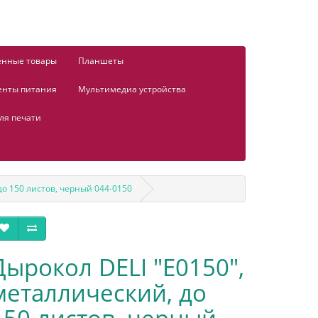
енные товары
Планшеты
енты питания
Мультимедиа устройства
ля печати
до 150 листов, черный 044-0150
Дырокол DELI "Е0150",
металлический, до