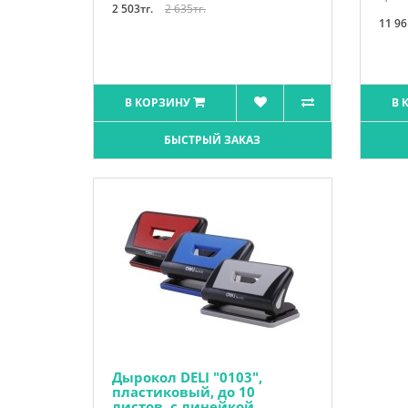
2 503тг.
2 635тг.
11 96
В КОРЗИНУ
В 
БЫСТРЫЙ ЗАКАЗ
Дырокол DELI "0103",
пластиковый, до 10
листов, с линейкой,