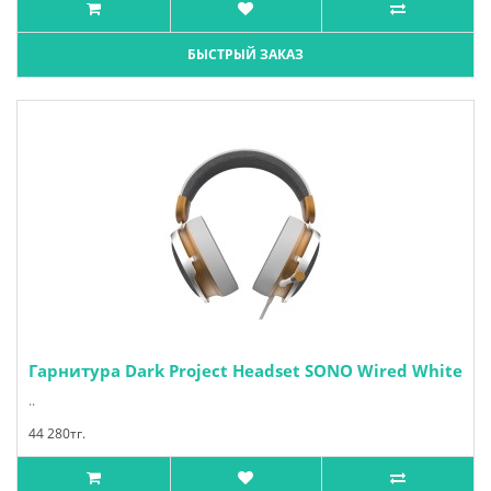
БЫСТРЫЙ ЗАКАЗ
Гарнитура Dark Project Headset SONO Wired White
..
44 280тг.