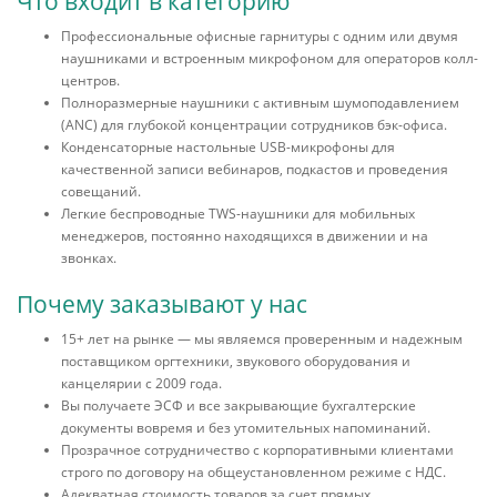
Что входит в категорию
Профессиональные офисные гарнитуры с одним или двумя
наушниками и встроенным микрофоном для операторов колл-
центров.
Полноразмерные наушники с активным шумоподавлением
(ANC) для глубокой концентрации сотрудников бэк-офиса.
Конденсаторные настольные USB-микрофоны для
качественной записи вебинаров, подкастов и проведения
совещаний.
Легкие беспроводные TWS-наушники для мобильных
менеджеров, постоянно находящихся в движении и на
звонках.
Почему заказывают у нас
15+ лет на рынке — мы являемся проверенным и надежным
поставщиком оргтехники, звукового оборудования и
канцелярии с 2009 года.
Вы получаете ЭСФ и все закрывающие бухгалтерские
документы вовремя и без утомительных напоминаний.
Прозрачное сотрудничество с корпоративными клиентами
строго по договору на общеустановленном режиме с НДС.
Адекватная стоимость товаров за счет прямых