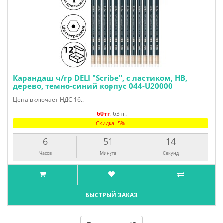
Карандаш ч/гр DELI "Scribe", с ластиком, HВ,
дерево, темно-синий корпус 044-U20000
Цена включает НДС 16..
60тг.
63тг.
Скидка -5%
6
51
13
Часов
Минута
Секунд
БЫСТРЫЙ ЗАКАЗ