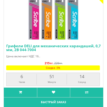
Грифели DELI для механических карандашей, 0,7
мм, 2В 044-7004
Цена включает НДС 16..
215тг.
226тг.
Скидка -5%
6
51
13
Часов
Минута
Секунд
БЫСТРЫЙ ЗАКАЗ