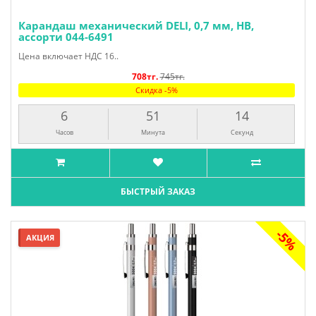
Карандаш механический DELI, 0,7 мм, HB,
ассорти 044-6491
Цена включает НДС 16..
708тг.
745тг.
Скидка -5%
6
51
13
Часов
Минута
Секунд
БЫСТРЫЙ ЗАКАЗ
-5%
АКЦИЯ