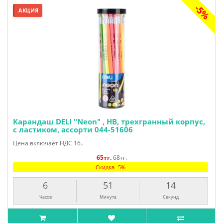
-5%
АКЦИЯ
Карандаш DELI "Neon" , HВ, трехгранный корпус,
с ластиком, ассорти 044-51606
Цена включает НДС 16..
65тг.
68тг.
Скидка -5%
6
51
13
Часов
Минута
Секунд