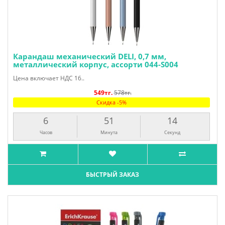
Карандаш механический DELI, 0,7 мм,
металлический корпус, ассорти 044-S004
Цена включает НДС 16..
549тг.
578тг.
Скидка -5%
6
51
13
Часов
Минута
Секунд
БЫСТРЫЙ ЗАКАЗ