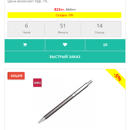
Цена включает НДС 16..
823тг.
866тг.
Скидка -5%
6
51
13
Часов
Минута
Секунд
БЫСТРЫЙ ЗАКАЗ
-5%
АКЦИЯ