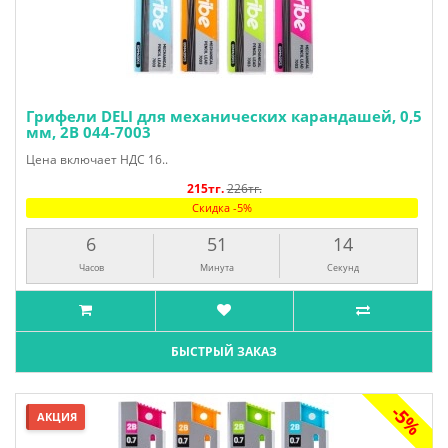
Грифели DELI для механических карандашей, 0,5
мм, 2В 044-7003
Цена включает НДС 16..
215тг.
226тг.
Скидка -5%
6
51
13
Часов
Минута
Секунд
БЫСТРЫЙ ЗАКАЗ
-5%
АКЦИЯ