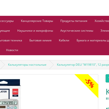
ксессуары
Канцелярские Товары
Продукты питания
Хозяйств
тующие
Наушники и микрофоны
Акустические системы
Элем
ытовая техника
Бытовая химия
Кабели
Бумага и материалы д
Новости
Калькуляторы настольные
Калькулятор DELI "М19810", 12 раз
-5%