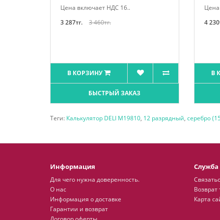
Цена включает НДС 16..
Цена 
3 287тг.
3 460тг.
4 230
В КОРЗИНУ
В 
БЫСТРЫЙ ЗАКАЗ
Теги:
Калькулятор DELI М19810
,
12 разрядный
,
серебро (1
Информация
Служба
Для чего нужна доверенность.
Связатьс
О нас
Возврат 
Информация о доставке
Карта са
Гарантии и возврат
Договор оферты