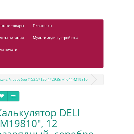
енные товары
Планшеты
енты питания
Мультимедиа устройства
ля печати
рядный, серебро (153,5*120,4*29,8мм) 044-М19810
Калькулятор DELI
"М19810", 12