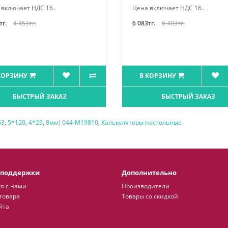
включает НДС 16..
Цена включает НДС 16..
тг.
4 453тг.
6 083тг.
6 403тг.
КОРЗИНУ
В КОРЗИНУ
БЫСТРЫЙ ЗАКАЗ
БЫСТРЫЙ ЗАКАЗ
53
,
5*120
,
4*29
,
8мм) 044-М19810
,
Калькуляторы настольные
 поддержки
Дополнительно
я с нами
Производители
товара
Товары со скидкой
йта