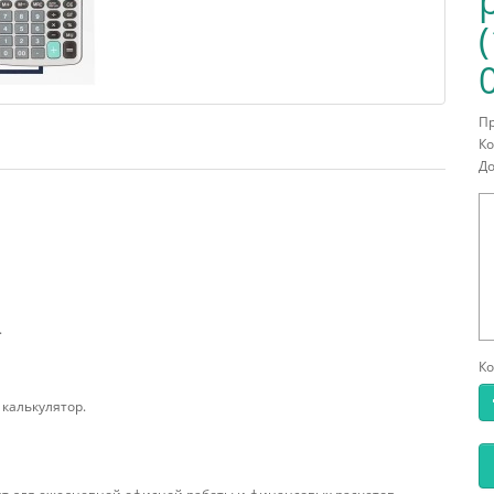
П
Ко
До
.
Ко
калькулятор.