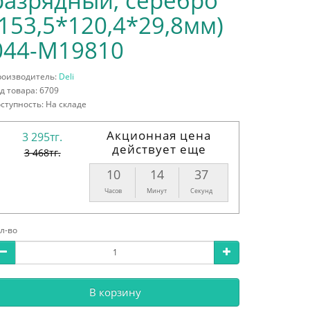
разрядный, серебро
(153,5*120,4*29,8мм)
044-М19810
роизводитель:
Deli
д товара: 6709
ступность: На складе
Акционная цена
3 295тг.
действует еще
3 468тг.
10
14
36
Часов
Минут
Секунд
л-во
В корзину