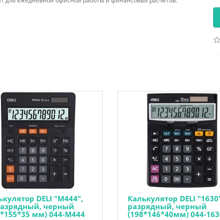
ит для ежедневной офисной работы и финансовых расчетов.
ькулятор DELI "М444",
Калькулятор DELI "1630"
разрядный, черный
разрядный, черный
5*155*35 мм) 044-М444
(198*146*40мм) 044-163