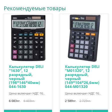
Рекомендуемые товары
Калькулятор DELI
Калькулятор DELI
"1630", 12
"М01320", 12
разрядный,
разрядный,
черный
черный
(198*146*40мм)
(149*104*26,6мм)
044-1630
044-М01320
Цена включает НДС 16..
Цена включает НДС 16..
6 083тг.
6 403тг.
2 589тг.
2 725тг.