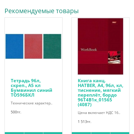
Рекомендуемые товары
Тетрадь 96л,
Книга канц.
скреп., А5 кл
HATBER, А4, 96л, кл,
Бумвинил синий
тиснение, мягкий
ТО596БКЛ
переплёт, бордо
96Т4B1к_01565
Технические характер..
(4087)
500тг.
Цена включает НДС 16..
1 513тг.