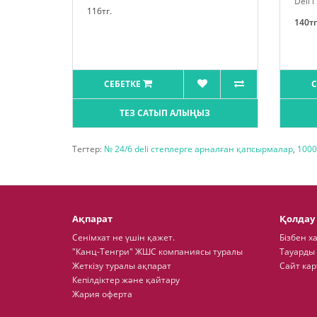
Deli i
116тг.
140тг
СЕБЕТКЕ
С
ТЕЗ САТЫП АЛЫҢЫЗ
Тегтер:
№ 24/6 deli степлерге арналған қапсырмалар
,
1000
Ақпарат
Қолдау
Сенімхат не үшін қажет.
Бізбен х
"Канц-Тенгри" ЖШС компаниясы туралы
Тауарды
Жеткізу туралы ақпарат
Сайт кар
Кепілдіктер және қайтару
Жария оферта