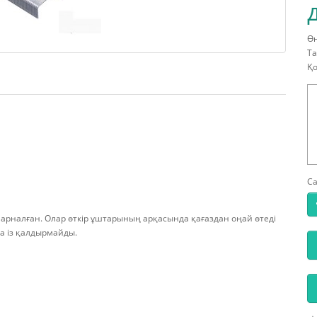
Өн
Та
Қо
С
 арналған. Олар өткір ұштарының арқасында қағаздан оңай өтеді
да із қалдырмайды.