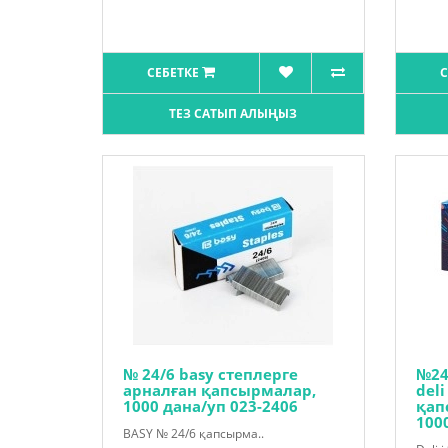
СЕБЕТКЕ
С
ТЕЗ САТЫП АЛЫҢЫЗ
№ 24/6 basy степлерге
№24
арналған қапсырмалар,
deli
1000 дана/уп 023-2406
қап
1000
BASY № 24/6 қапсырма..