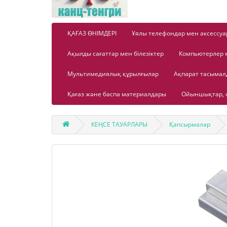
ҚАҒАЗ ӨНІМДЕРІ
Ұялы телефондар мен аксессуа
Ақылды сағаттар мен білезіктер
Компьютерлер 
Мультимедиялық құрылғылар
Ақпарат тасыма
Қағаз және баспа материалдары
Ойыншықтар, о
КЕҢСЕ ТАУАРЛАРЫ
Қапсырмалар