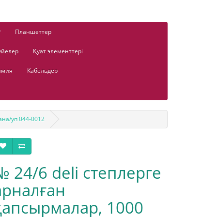
Р
Планшеттер
үйелер
Қуат элементтері
имия
Кабельдер
ана/уп 044-0012
№ 24/6 deli степлерге
арналған
қапсырмалар, 1000