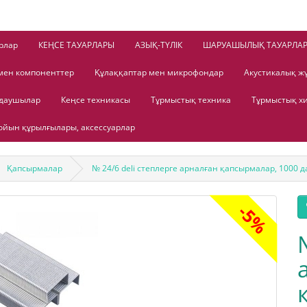
рлар
КЕҢСЕ ТАУАРЛАРЫ
АЗЫҚ-ТҮЛІК
ШАРУАШЫЛЫҚ ТАУАРЛА
мен компоненттер
Құлаққаптар мен микрофондар
Акустикалық ж
лдаушылар
Кеңсе техникасы
Тұрмыстық техника
Тұрмыстық х
йын құрылғылары, аксессуарлар
Қапсырмалар
№ 24/6 deli степлерге арналған қапсырмалар, 1000 д
-5%