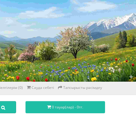
елгілерім (0)
Сауда себеті
Тапсырысты рәсімдеу
0 тауар(лар) - 0тг.