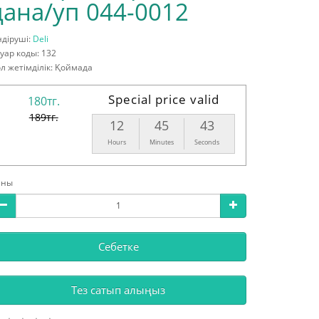
дана/уп 044-0012
діруші:
Deli
уар коды: 132
л жетімділік: Қоймада
Special price valid
180тг.
189тг.
12
45
41
Hours
Minutes
Seconds
аны
Себетке
Тез сатып алыңыз