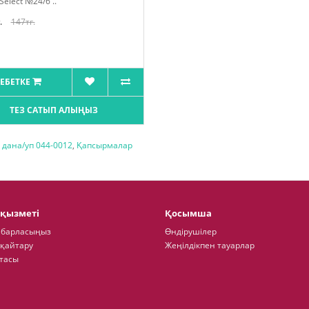
 Select №24/6 ..
.
147тг.
ЕБЕТКЕ
ТЕЗ САТЫП АЛЫҢЫЗ
 дана/уп 044-0012
,
Қапсырмалар
 қызметі
Қосымша
абарласыңыз
Өндірушілер
 қайтару
Жеңілдікпен тауарлар
тасы