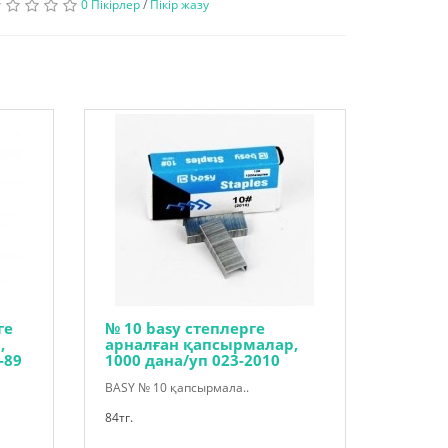
0 Пікірлер
/
Пікір жазу
ге
№ 10 basy степлерге
,
арналған қапсырмалар,
-89
1000 дана/уп 023-2010
BASY № 10 қапсырмала..
84тг.