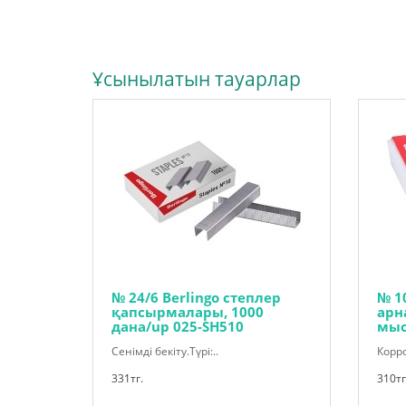
Ұсынылатын тауарлар
№ 24/6 Berlingo степлер
№ 1
қапсырмалары, 1000
арн
дана/up 025-SH510
мыс
Сенімді бекіту.Түрі:..
Корро
331тг.
310тг