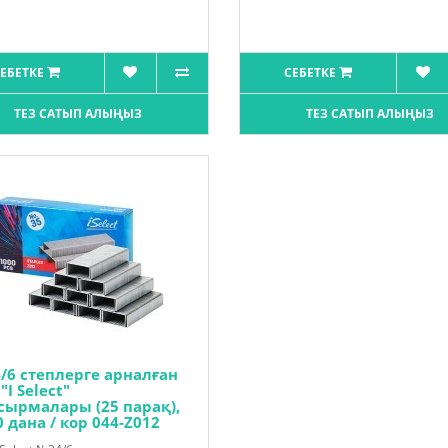
ЕБЕТКЕ
СЕБЕТКЕ
ТЕЗ САТЫП АЛЫҢЫЗ
ТЕЗ САТЫП АЛЫҢЫЗ
/6 степлерге арналған
 "I Select"
сырмалары (25 парақ),
 дана / кор 044-Z012