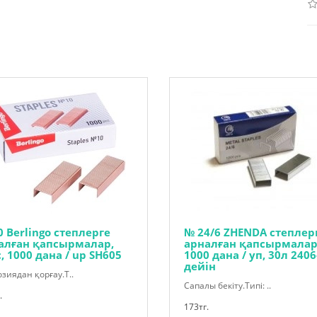
0 Berlingo степлерге
№ 24/6 ZHENDA степлер
алған қапсырмалар,
арналған қапсырмалар
, 1000 дана / up SH605
1000 дана / уп, 30л 2406
дейін
зиядан қорғау.Т..
Сапалы бекіту.Типі: ..
.
173тг.