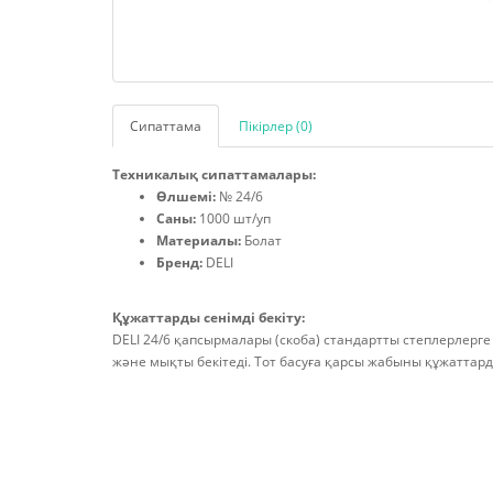
Сипаттама
Пікірлер (0)
Техникалық сипаттамалары:
Өлшемі:
№ 24/6
Саны:
1000 шт/уп
Материалы:
Болат
Бренд:
DELI
Құжаттарды сенімді бекіту:
DELI 24/6 қапсырмалары (скоба) стандартты степлерлерге
және мықты бекітеді. Тот басуға қарсы жабыны құжаттар