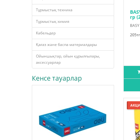
Тұрмыстық техника
BAS
гр (
Тұрмыстық химия
BASY
Кабельдер
205тг
Қағаз және баспа материалдары
Ойыншықтар, ойын құрылғылары,
аксессуарлар
Кенсе тауарлар
АКЦ