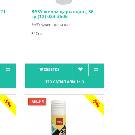
 21
BASY желім қарындаш, 36
гр (12) 023-3505
BASY үлкен желім-қар..
347тг.
СЕБЕТКЕ
ТЕЗ САТЫП АЛЫҢЫЗ
-5%
-5%
АКЦИЯ