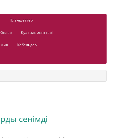
Р
Планшеттер
үйелер
Қуат элементтері
имия
Кабельдер
рды сенімді