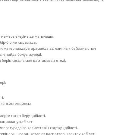
е немесе екеуіне де жағылады.
бір-біріне қысылады.
дің материалдары арасында адгезиялық байланыстың
ң пайда болуы жүреді.
 берік қосылысын қамтамасыз етеді.
ері:
гі.
ң консистенциясы.
ерге төтеп беру қабілеті.
ациялану қабілеті.
пературада өз қасиеттерін сақтау қабілеті.
еріне ұшыраған кезде өз қасиеттерін сақтау қабілеті.