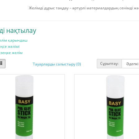
Желімді дұрыс таңдау – әртүрлі материалдардың сенімді жә
ді нақтылау
елім қарындаш
ңсе желімі
зеңке желім
Сұрыптау:
Тауарларды салыстыру (0)