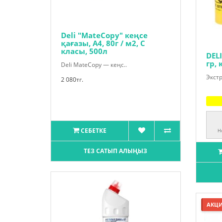
Deli "MateCopy" кеңсе
қағазы, А4, 80г / м2, С
класы, 500л
DEL
гр, 
Deli MateCopy — кеңс..
Экстр
2 080тг.
СЕБЕТКЕ
H
ТЕЗ САТЫП АЛЫҢЫЗ
АКЦ