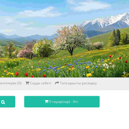
елгілерім (0)
Сауда себеті
Тапсырысты рәсімдеу
0 тауар(лар) - 0тг.