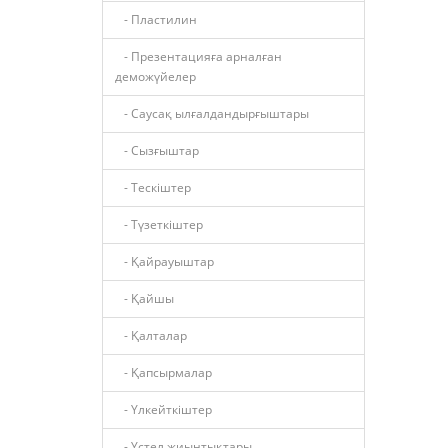
- Пластилин
- Презентацияға арналған
деможүйелер
- Саусақ ылғалдандырғыштары
- Сызғыштар
- Тескіштер
- Түзеткіштер
- Қайрауыштар
- Қайшы
- Қалталар
- Қапсырмалар
- Үлкейткіштер
- Үстел жиынтықтары