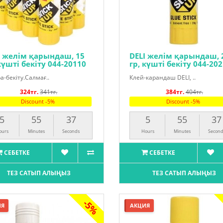
I желім қарындаш, 15
DELI желім қарындаш, 
күшті бекіту 044-20110
гр, күшті бекіту 044-20
а-бекіту.Салмағ..
Клей-карандаш DELI, ..
324тг.
341тг.
384тг.
404тг.
Discount -5%
Discount -5%
5
55
36
5
55
36
ours
Minutes
Seconds
Hours
Minutes
Second
СЕБЕТКЕ
СЕБЕТКЕ
ТЕЗ САТЫП АЛЫҢЫЗ
ТЕЗ САТЫП АЛЫҢЫЗ
-5%
ИЯ
АКЦИЯ