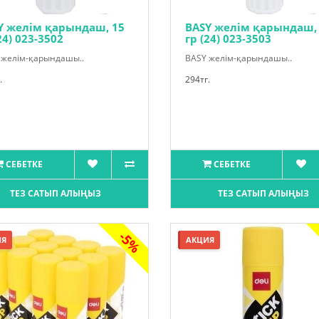
Y желім қарындаш, 15
BASY желім қарындаш,
24) 023-3502
гр (24) 023-3503
 желім-қарындашы..
BASY желім-қарындашы..
.
294тг.
СЕБЕТКЕ
СЕБЕТКЕ
ТЕЗ САТЫП АЛЫҢЫЗ
ТЕЗ САТЫП АЛЫҢЫЗ
-5%
ИЯ
АКЦИЯ