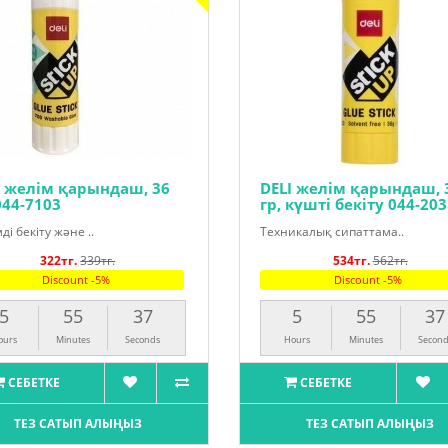
I желім қарындаш, 36
DELI желім қарындаш, 
044-7103
гр, күшті бекіту 044-20
ді бекіту және ..
Техникалық сипаттама..
322тг.
339тг.
534тг.
562тг.
Discount -5%
Discount -5%
5
55
36
5
55
36
ours
Minutes
Seconds
Hours
Minutes
Second
СЕБЕТКЕ
СЕБЕТКЕ
ТЕЗ САТЫП АЛЫҢЫЗ
ТЕЗ САТЫП АЛЫҢЫЗ