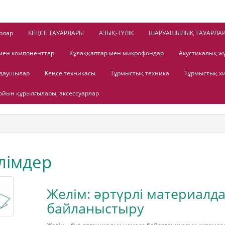
рлар
КЕҢСЕ ТАУАРЛАРЫ
АЗЫҚ-ТҮЛІК
ШАРУАШЫЛЫҚ ТАУАРЛА
мен компоненттер
Құлаққаптар мен микрофондар
Акустикалық ж
лдаушылар
Кеңсе техникасы
Тұрмыстық техника
Тұрмыстық х
йын құрылғылары, аксессуарлар
лімдер
Желім: әртүрлі материалда
байланыстыру