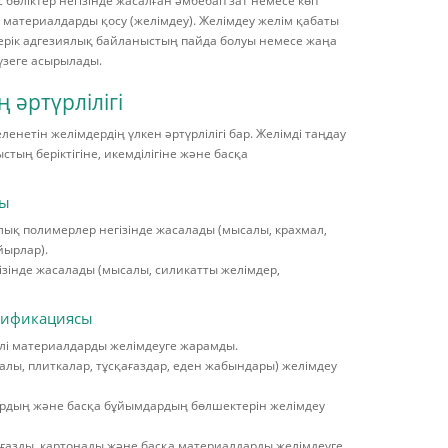
бөліктер негізінде жасалған әмбебап зат немесе көп
і материалдарды қосу (желімдеу). Желімдеу желім қабаты
ерік адгезиялық байланыстың пайда болуы немесе жаңа
үзеге асырылады.
 әртүрлілігі
нетін желімдердің үлкен әртүрлілігі бар. Желімді таңдау
тың беріктігіне, икемділігіне және басқа
сы
лық полимерлер негізінде жасалады (мысалы, крахмал,
йырлар).
ізінде жасалады (мысалы, силикатты желімдер,
сификациясы
рлі материалдарды желімдеуге жарамды.
лы, плиткалар, тұсқағаздар, еден жабындары) желімдеу
рдың және басқа бұйымдардың бөлшектерін желімдеу
ағазды, картонады және басқа материалдарды желімдеуге