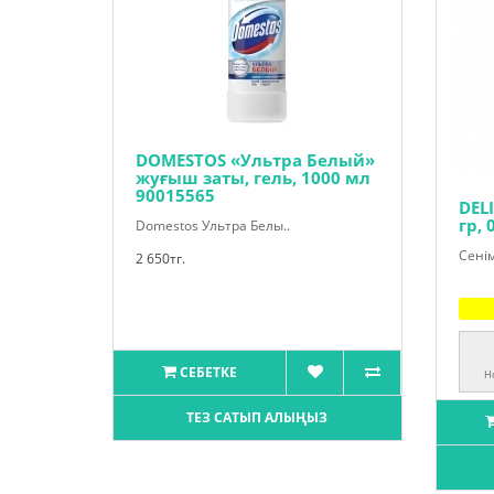
DOMESTOS «Ультра Белый»
жуғыш заты, гель, 1000 мл
90015565
DEL
гр, 
Domestos Ультра Белы..
Сенім
2 650тг.
СЕБЕТКЕ
H
ТЕЗ САТЫП АЛЫҢЫЗ