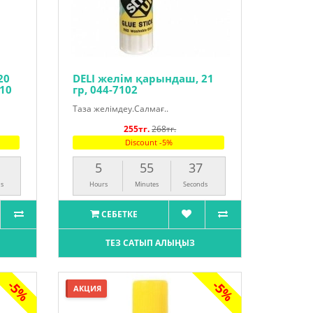
20
DELI желім қарындаш, 21
210
гр, 044-7102
Таза желімдеу.Салмағ..
255тг.
268тг.
Discount -5%
5
55
36
s
Hours
Minutes
Seconds
СЕБЕТКЕ
ТЕЗ САТЫП АЛЫҢЫЗ
-5%
-5%
АКЦИЯ