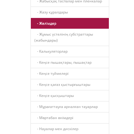
- Жабысқақ таспалар мен пленкалар
- Жазу құралдары
- Желімдер
- Жұмыс үстелінің субстраттары
(жабындары)
- Калькуляторлар
- Кеңсе пышақтары, пышақтар
- Кеңсе түймелері
- Кеңсе қағаз қыстырғыштары
- Кеңсе қысқыштары
- Мұрағаттауға арналған тауарлар
- Мөртабан өнімдері
- Науалар мен дискілер