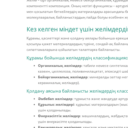
Желім – бұл органикалық немесе бейорганикалық құрамдас 
компонентті композиция. Оның негізгі функциясы – әртүрл
мен қосылатын беткейлердің материалдары арасындағы б
молекулааралық байланыстардың пайда болуы есебінен ж
Кез келген міндет үшін желімдердің
Құрамы, қасиеттері және қолдану аялары бойынша ерекшеле
қосылуы қажет материалдардың түріне, сондай-ақ байланыс
сипаттамаларына қойылатын талаптарға байланысты.
Құрамы бойынша желімдердің классификация
Органикалық желімдер
: табиғи немесе синтетика
казеин, целлюлоза, поливинилацетат, эпоксидті ша
Бейорганикалық желімдер
: минералды заттар нег
керамикалық желімдер).
Қолдану аясына байланысты желімдердің клас
Әмбебап желімдер
: тұрмыста және жөндеуде әртү
Құрылыс желімдері
: құрылыс материалдарын (мыса
үшін қолданылады.
Өнеркәсіптік желімдер
: машиналардың, жабдықта
үшін өнеркәсіпте қолданылады.
Канцелярлық желімдер
: кеңседе және мектепте қ