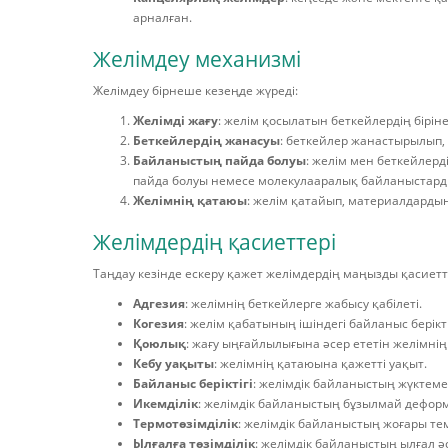
арналған.
Желімдеу механизмі
Желімдеу бірнеше кезеңде жүреді:
Желімді жағу
: желім қосылатын беткейлердің бірін
Беткейлердің жанасуы
: беткейлер жанастырылып, 
Байланыстың пайда болуы
: желім мен беткейлер
пайда болуы немесе молекулааралық байланыстарды
Желімнің қатаюы
: желім қатайып, материалдардың
Желімдердің қасиеттері
Таңдау кезінде ескеру қажет желімдердің маңызды қасиетт
Адгезия
: желімнің беткейлерге жабысу қабілеті.
Когезия
: желім қабатының ішіндегі байланыс берікті
Қоюлық
: жағу ыңғайлылығына әсер ететін желімні
Кебу уақыты
: желімнің қатаюына қажетті уақыт.
Байланыс беріктігі
: желімдік байланыстың жүктемел
Икемділік
: желімдік байланыстың бұзылмай деформ
Термотөзімділік
: желімдік байланыстың жоғары тем
Ылғалға төзімділік
: желімдік байланыстың ылғал әс