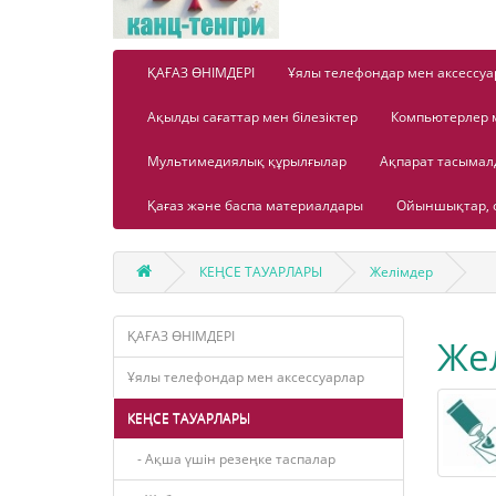
ҚАҒАЗ ӨНІМДЕРІ
Ұялы телефондар мен аксессуа
Ақылды сағаттар мен білезіктер
Компьютерлер 
Мультимедиялық құрылғылар
Ақпарат тасыма
Қағаз және баспа материалдары
Ойыншықтар, о
КЕҢСЕ ТАУАРЛАРЫ
Желімдер
ҚАҒАЗ ӨНІМДЕРІ
Же
Ұялы телефондар мен аксессуарлар
КЕҢСЕ ТАУАРЛАРЫ
- Ақша үшін резеңке таспалар