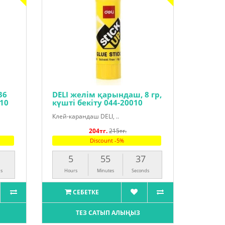
36
DELI желім қарындаш, 8 гр,
310
күшті бекіту 044-20010
Клей-карандаш DELI, ..
204тг.
215тг.
Discount -5%
5
55
36
s
Hours
Minutes
Seconds
СЕБЕТКЕ
ТЕЗ САТЫП АЛЫҢЫЗ