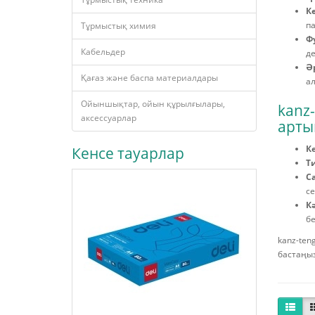
К
па
Тұрмыстық химия
Ф
Кабельдер
де
Әр
Қағаз және баспа материалдары
ал
Ойыншықтар, ойын құрылғылары,
kanz-
аксессуарлар
арты
К
Кенсе тауарлар
Ти
Са
се
Кә
бе
kanz-ten
бастаңыз