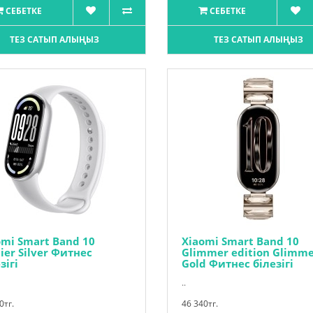
СЕБЕТКЕ
СЕБЕТКЕ
ТЕЗ САТЫП АЛЫҢЫЗ
ТЕЗ САТЫП АЛЫҢЫЗ
omi Smart Band 10
Xiaomi Smart Band 10
ier Silver Фитнес
Glimmer edition Glimm
зігі
Gold Фитнес білезігі
..
0тг.
46 340тг.