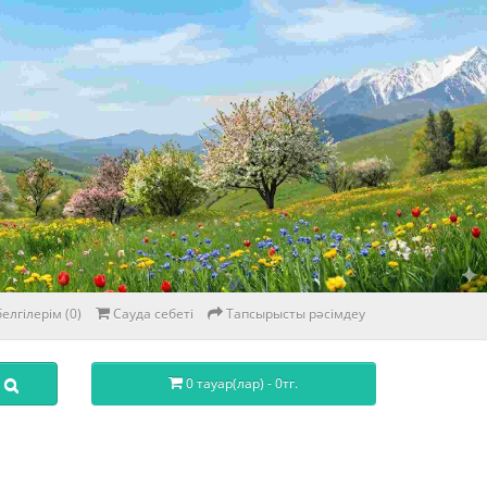
елгілерім (0)
Сауда себеті
Тапсырысты рәсімдеу
0 тауар(лар) - 0тг.