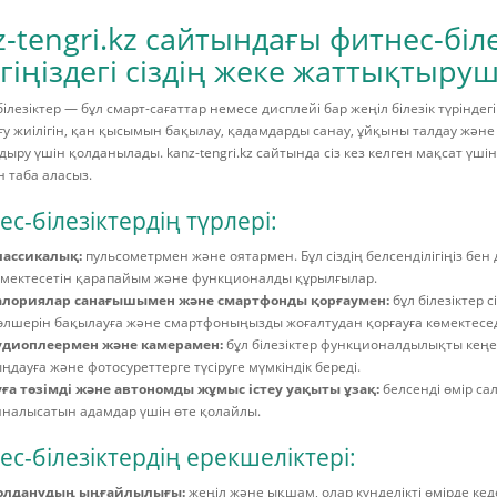
z-tengri.kz сайтындағы фитнес-біле
егіңіздегі сіздің жеке жаттықтыр
ілезіктер — бұл смарт-сағаттар немесе дисплейі бар жеңіл білезік түріндег
ғу жиілігін, қан қысымын бақылау, қадамдарды санау, ұйқыны талдау және
ыру үшін қолданылады. kanz-tengri.kz сайтында сіз кез келген мақсат үшін
 таба аласыз.
с-білезіктердің түрлері:
лассикалық:
пульсометрмен және оятармен. Бұл сіздің белсенділігіңіз бе
өмектесетін қарапайым және функционалды құрылғылар.
алориялар санағышымен және смартфонды қорғаумен:
бұл білезіктер 
лшерін бақылауға және смартфоныңызды жоғалтудан қорғауға көмектесед
удиоплеермен және камерамен:
бұл білезіктер функционалдылықты кеңейт
ңдауға және фотосуреттерге түсіруге мүмкіндік береді.
уға төзімді және автономды жұмыс істеу уақыты ұзақ:
белсенді өмір са
налысатын адамдар үшін өте қолайлы.
с-білезіктердің ерекшеліктері:
олданудың ыңғайлылығы:
жеңіл және ықшам, олар күнделікті өмірде кед