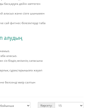
ы басқаруға дейін көптеген
еттей аласыз және сізге шынымен
тке сай фитнес-білезіктерді таба
ып алудың
ынамыз.
таба аласыз.
н сіз біздің өнімнің сапасына
барлық сұрақтарыңызға жауап
әне белсенді өмір салтын
Көрсету: