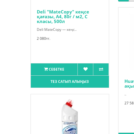
Deli "MateCopy" кеңсе
қағазы, А4, 80г / м2, С
класы, 500л
Deli MateCopy — кеңс..
2 080тг.
СЕБЕТКЕ
Hua
ТЕЗ САТЫП АЛЫҢЫЗ
ақыл
..
27 58