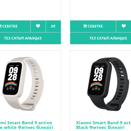
СЕБЕТКЕ
СЕБЕТКЕ
ТЕЗ САТЫП АЛЫҢЫЗ
ТЕЗ САТЫП АЛЫҢЫЗ
mi Smart Band 9 active
Xiaomi Smart Band 9 act
e white Фитнес білезігі
Black Фитнес білезігі