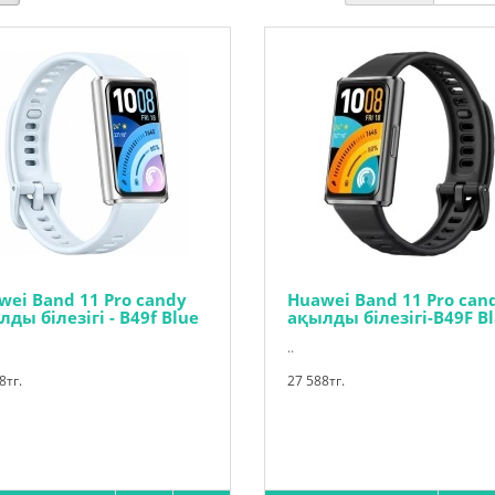
wei Band 11 Pro candy
Huawei Band 11 Pro can
ды білезігі - B49f Blue
ақылды білезігі-B49F B
..
8тг.
27 588тг.