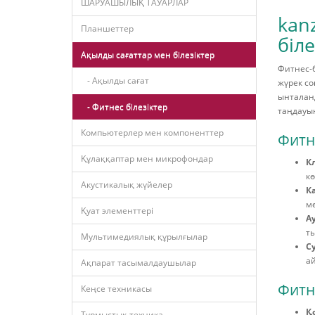
ШАРУАШЫЛЫҚ ТАУАРЛАР
kan
Планшеттер
біл
Ақылды сағаттар мен білезіктер
Фитнес-б
- Ақылды сағат
жүрек со
ынталанд
- Фитнес білезіктер
таңдауын
Компьютерлер мен компоненттер
Фитне
Құлаққаптар мен микрофондар
К
к
Акустикалық жүйелер
К
мө
Қуат элементтері
А
ты
Мультимедиялық құрылғылар
С
ай
Ақпарат тасымалдаушылар
Фитне
Кеңсе техникасы
Қ
Тұрмыстық техника