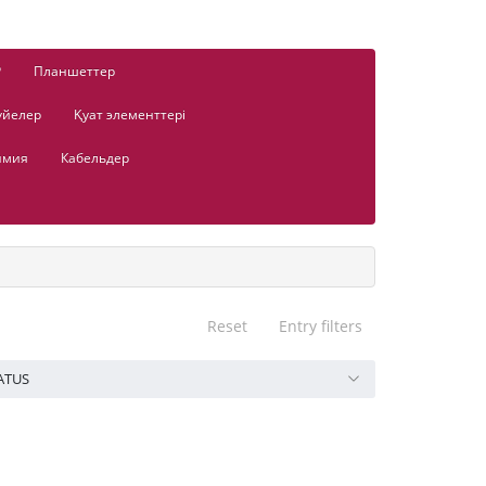
Р
Планшеттер
үйелер
Қуат элементтері
имия
Кабельдер
Reset
Entry filters
ATUS