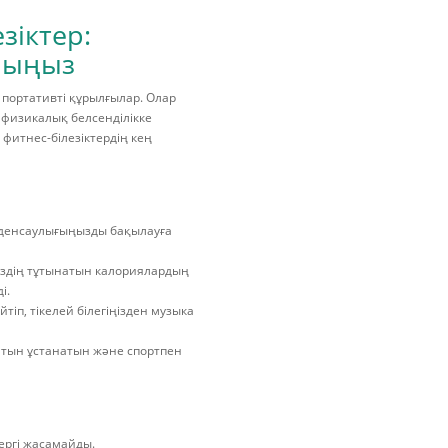
зіктер:
ушыңыз
і портативті құрылғылар. Олар
 физикалық белсенділікке
 фитнес-білезіктердің кең
н денсаулығыңызды бақылауға
сіздің тұтынатын калориялардың
і.
іп, тікелей білегіңізден музыка
лтын ұстанатын және спортпен
ергі жасамайды.