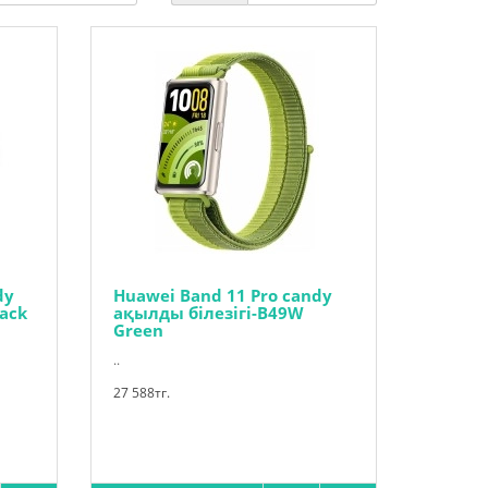
dy
Huawei Band 11 Pro candy
lack
ақылды білезігі-B49W
Green
..
27 588тг.