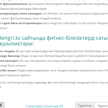
өп функциялылық:
физикалық белсенділікті бақылаудан бастап смартфонд
йдалы функцияларды біріктіреді.
ункцияларға жеке көзқарас:
сіз білезікті өз қажеттіліктеріңізге қарай р
 қажет функцияларды ғана таңдай аласыз.
 түрлі баға категориялары:
kanz-tengri.kz сайтында сіз кез келген бюдже
асыз.
tengri.kz сайтында фитнес-білезіктерді сат
қшылықтары:
ең таңдау:
біз әр түрлі модельдер мен брендтердің фитнес-білезіктерін ұс
імді бағалар:
бізде сіз фитнес-білезіктерді бәсекеге қабілетті бағалармен 
па кепілдігі:
біз тек тексерілген жеткізушілермен жұмыс істейміз, сондықта
німді бола аласыз.
сіби кеңес:
біздің мамандарымыз сізге таңдау жасауға көмектесуге және 
руге әрқашан дайын.
gri.kz сайтында өзіңіздің идеалды фитнес-білезігіңізді таңдаңыз және сау ж
!
Сұрыптау:
Тауарларды салыстыру (0)