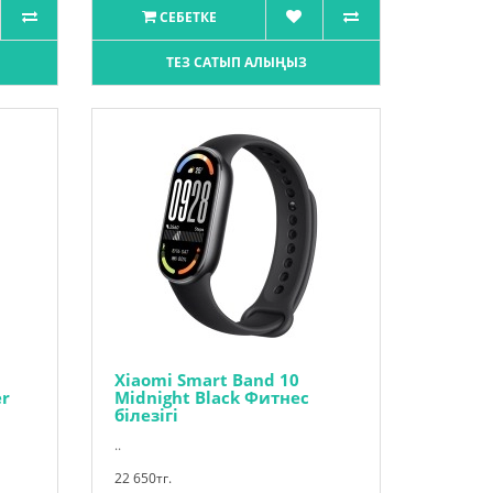
СЕБЕТКЕ
ТЕЗ САТЫП АЛЫҢЫЗ
Xiaomi Smart Band 10
er
Midnight Black Фитнес
білезігі
..
22 650тг.