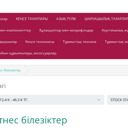
рлар
КЕҢСЕ ТАУАРЛАРЫ
АЗЫҚ-ТҮЛІК
ШАРУАШЫЛЫҚ ТАУАРЛА
мен компоненттер
Құлаққаптар мен микрофондар
Акустикалық ж
лдаушылар
Кеңсе техникасы
Тұрмыстық техника
Тұрмыстық х
йын құрылғылары, аксессуарлар
с білезіктер
згі
12.4 K
-
46.3 K
ТГ.
STOCK ST
нес білезіктер