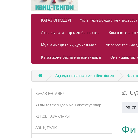
ҚАҒАЗ ӨНІМДЕРІ
Ұялы телефондар мен аксессуа
Ақылды сағаттар мен білезіктер
Компьютерлер 
Мультимедиялық құрылғылар
Ақпарат тасыма
Қағаз және баспа материалдары
Ойыншықтар, о
Ақылды сағаттар мен білезіктер
Фитне
Сү
ҚАҒАЗ ӨНІМДЕРІ
Ұялы телефондар мен аксессуарлар
PRICE
КЕҢСЕ ТАУАРЛАРЫ
Фит
АЗЫҚ-ТҮЛІК