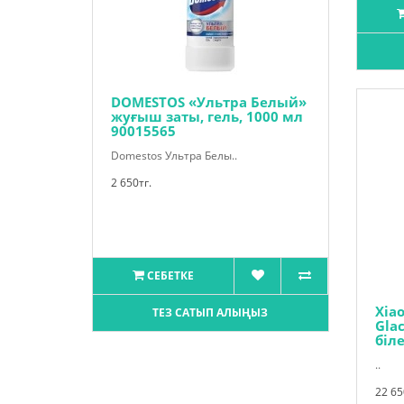
DOMESTOS «Ультра Белый»
жуғыш заты, гель, 1000 мл
90015565
Domestos Ультра Белы..
2 650тг.
СЕБЕТКЕ
Xia
ТЕЗ САТЫП АЛЫҢЫЗ
Glac
біле
..
22 65