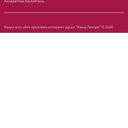
Ақпараттық бюллетень
Кеңсе мен үйге арналған интернет-дүкен "Канц-Тенгри" © 2026