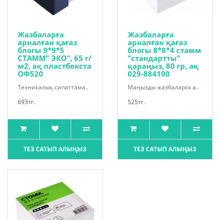
Жазбаларға
Жазбаларға
арналған қағаз
арналған қағаз
блогы 9*9*5
блогы 8*8*4 стамм
СТАММ" ЭКО", 65 г/
"стандартты"
м2, ақ пластбокста
қараңыз, 80 гр, ақ
ОФ520
029-884100
Техникалық сипаттама..
Маңызды жазбаларға а..
693тг.
525тг.
ТЕЗ САТЫП АЛЫҢЫЗ
ТЕЗ САТЫП АЛЫҢЫЗ