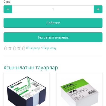
Саны
Себетке
Тез сатып алыңыз
0 Пікірлер
/
Пікір жазу
Ұсынылатын тауарлар