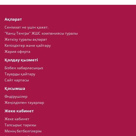
Ақпарат
Сенімхат не үшін қажет.
"Канц-Тенгри" ЖШС компаниясы туралы
Жеткізу туралы ақпарат
Кепілдіктер және қайтару
Жария оферта
Қолдау қызметі
Бізбен хабарласыңыз
Тауарды қайтару
Сайт картасы
Қосымша
Өндірушілер
Жеңілдікпен тауарлар
Жеке кабинет
Жеке кабинет
Тапсырыс тарихы
Менің бетбелгілерім