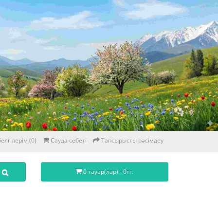
елгілерім (0)
Сауда себеті
Тапсырысты рәсімдеу
0 тауар(лар) - 0тг.