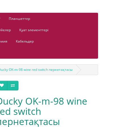
Р
Планшеттер
үйелер
Қуат элементтері
имия
Кабельдер
Ducky OK-m-98 wine red switch пернетақтасы
Ducky OK-m-98 wine
red switch
пернетақтасы