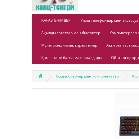
ҚАҒАЗ ӨНІМДЕРІ
Ұялы телефондар мен аксессуа
Ақылды сағаттар мен білезіктер
Компьютерлер 
Мультимедиялық құрылғылар
Ақпарат тасыма
Қағаз және баспа материалдары
Ойыншықтар, о
Компьютерлер мен компоненттер
Кір