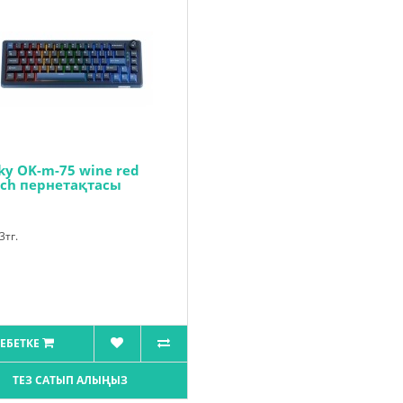
ky OK-m-75 wine red
tch пернетақтасы
3тг.
ЕБЕТКЕ
ТЕЗ САТЫП АЛЫҢЫЗ