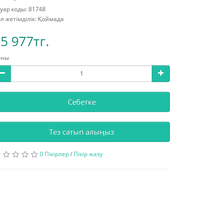
уар коды: 81748
л жетімділік: Қоймада
5 977тг.
аны
Себетке
Тез сатып алыңыз
0 Пікірлер
/
Пікір жазу