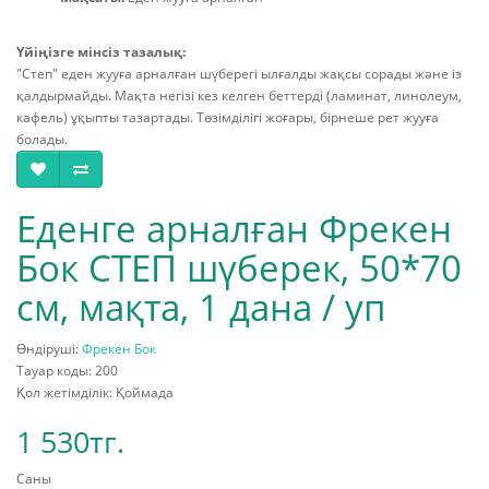
Үйіңізге мінсіз тазалық:
"Степ" еден жууға арналған шүберегі ылғалды жақсы сорады және із
қалдырмайды. Мақта негізі кез келген беттерді (ламинат, линолеум,
кафель) ұқыпты тазартады. Төзімділігі жоғары, бірнеше рет жууға
болады.
Еденге арналған Фрекен
Бок СТЕП шүберек, 50*70
см, мақта, 1 дана / уп
Өндіруші:
Фрекен Бок
Тауар коды: 200
Қол жетімділік: Қоймада
1 530тг.
Саны