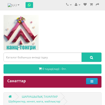
0 тауар(лар) - 0тг.
Санаттар
ШАРУАШЫЛЫҚ ТАУАРЛАР
Шүберектер, кенеп, мата, майлықтар