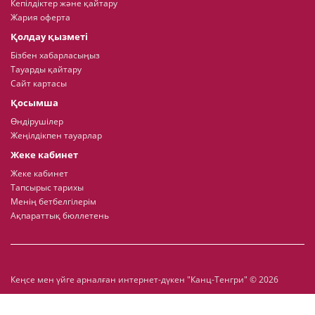
Кепілдіктер және қайтару
Жария оферта
Қолдау қызметі
Бізбен хабарласыңыз
Тауарды қайтару
Сайт картасы
Қосымша
Өндірушілер
Жеңілдікпен тауарлар
Жеке кабинет
Жеке кабинет
Тапсырыс тарихы
Менің бетбелгілерім
Ақпараттық бюллетень
Кеңсе мен үйге арналған интернет-дүкен "Канц-Тенгри" © 2026