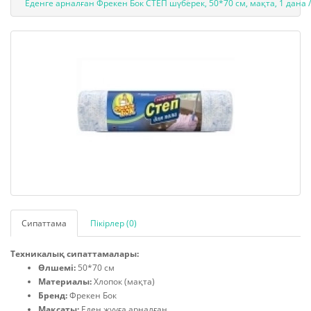
Еденге арналған Фрекен Бок СТЕП шүберек, 50*70 см, мақта, 1 дана /
Сипаттама
Пікірлер (0)
Техникалық сипаттамалары:
Өлшемі:
50*70 см
Материалы:
Хлопок (мақта)
Бренд:
Фрекен Бок
Мақсаты:
Еден жууға арналған