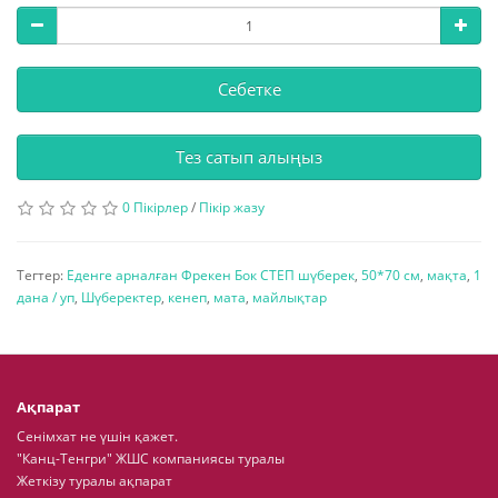
Себетке
Тез сатып алыңыз
0 Пікірлер
/
Пікір жазу
Тегтер:
Еденге арналған Фрекен Бок СТЕП шүберек
,
50*70 см
,
мақта
,
1
дана / уп
,
Шүберектер
,
кенеп
,
мата
,
майлықтар
Ақпарат
Сенімхат не үшін қажет.
"Канц-Тенгри" ЖШС компаниясы туралы
Жеткізу туралы ақпарат