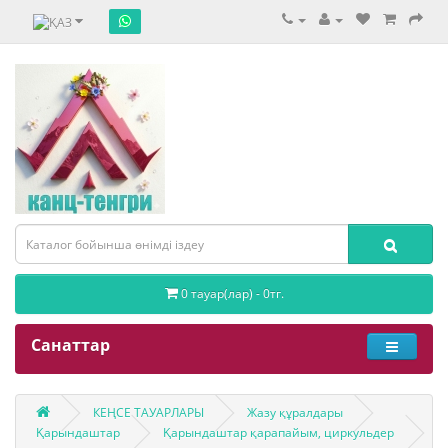
0 тауар(лар) - 0тг.
Санаттар
КЕҢСЕ ТАУАРЛАРЫ
Жазу құралдары
Қарындаштар
Қарындаштар қарапайым, циркульдер