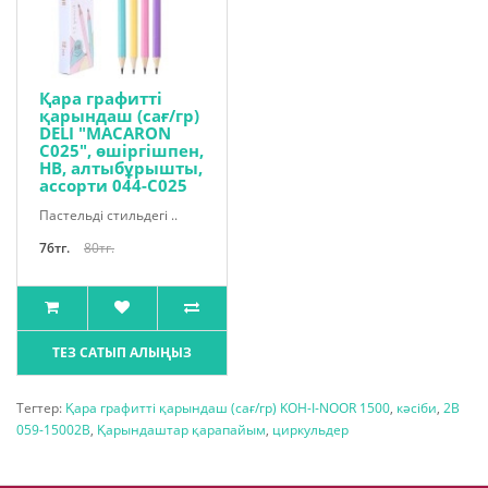
Қара графитті
қарындаш (сағ/гр)
DELI "MACARON
C025", өшіргішпен,
HB, алтыбұрышты,
ассорти 044-С025
Пастельді стильдегі ..
76тг.
80тг.
ТЕЗ САТЫП АЛЫҢЫЗ
Тегтер:
Қара графитті қарындаш (сағ/гр) KOH-I-NOOR 1500
,
кәсіби
,
2В
059-15002В
,
Қарындаштар қарапайым
,
циркульдер