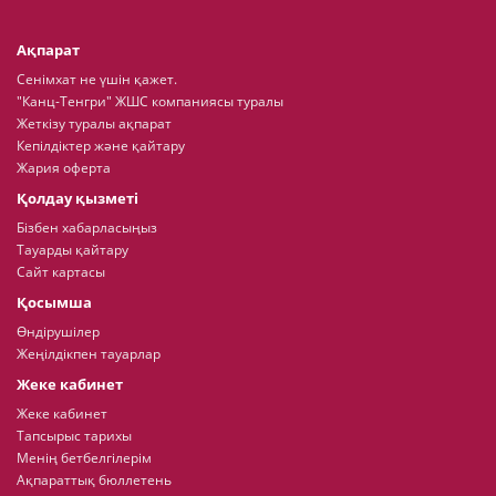
Ақпарат
Сенімхат не үшін қажет.
"Канц-Тенгри" ЖШС компаниясы туралы
Жеткізу туралы ақпарат
Кепілдіктер және қайтару
Жария оферта
Қолдау қызметі
Бізбен хабарласыңыз
Тауарды қайтару
Сайт картасы
Қосымша
Өндірушілер
Жеңілдікпен тауарлар
Жеке кабинет
Жеке кабинет
Тапсырыс тарихы
Менің бетбелгілерім
Ақпараттық бюллетень