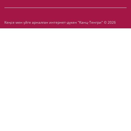
Кеңсе мен үйге арналған интернет-дүкен "Канц-Тенгри" © 2026