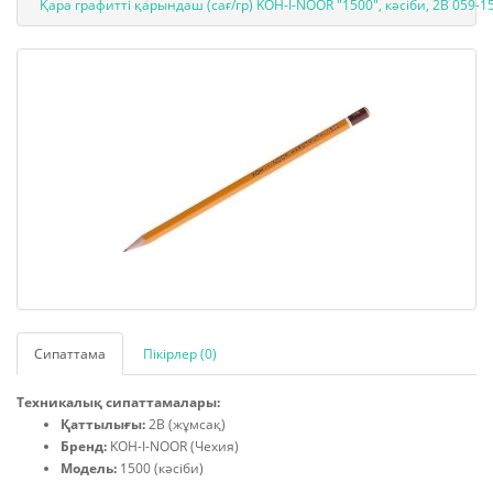
Қара графитті қарындаш (сағ/гр) KOH-I-NOOR "1500", кәсіби, 2В 059-
Сипаттама
Пікірлер (0)
Техникалық сипаттамалары:
Қаттылығы:
2В (жұмсақ)
Бренд:
KOH-I-NOOR (Чехия)
Модель:
1500 (кәсіби)