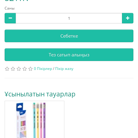
Саны
Себетке
Тез сатып алыңыз
0 Пікірлер
/
Пікір жазу
Ұсынылатын тауарлар