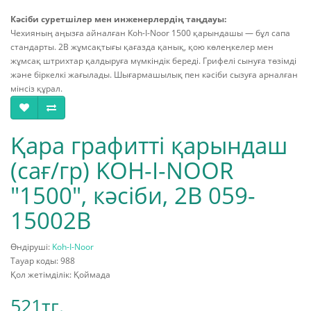
Кәсіби суретшілер мен инженерлердің таңдауы:
Чехияның аңызға айналған Koh-I-Noor 1500 қарындашы — бұл сапа
стандарты. 2В жұмсақтығы қағазда қанық, қою көлеңкелер мен
жұмсақ штрихтар қалдыруға мүмкіндік береді. Грифелі сынуға төзімді
және біркелкі жағылады. Шығармашылық пен кәсіби сызуға арналған
мінсіз құрал.
Қара графитті қарындаш
(сағ/гр) KOH-I-NOOR
"1500", кәсіби, 2В 059-
15002В
Өндіруші:
Koh-I-Noor
Тауар коды: 988
Қол жетімділік: Қоймада
521тг.