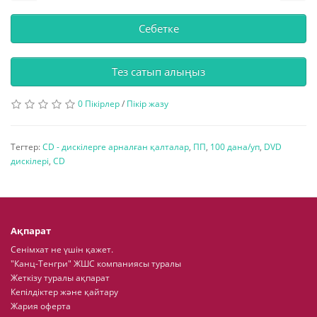
Себетке
Тез сатып алыңыз
0 Пікірлер
/
Пікір жазу
Тегтер:
CD - дискілерге арналған қалталар
,
ПП
,
100 дана/уп
,
DVD
дискілері
,
CD
Ақпарат
Сенімхат не үшін қажет.
"Канц-Тенгри" ЖШС компаниясы туралы
Жеткізу туралы ақпарат
Кепілдіктер және қайтару
Жария оферта