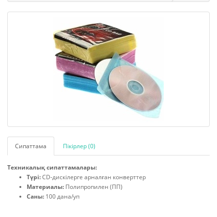
Сипаттама
Пікірлер (0)
Техникалық сипаттамалары:
Түрі:
CD-дискілерге арналған конверттер
Материалы:
Полипропилен (ПП)
Саны:
100 дана/уп