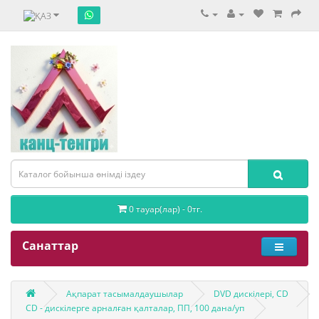
0 тауар(лар) - 0тг.
Санаттар
Ақпарат тасымалдаушылар
DVD дискілері, CD
CD - дискілерге арналған қалталар, ПП, 100 дана/уп