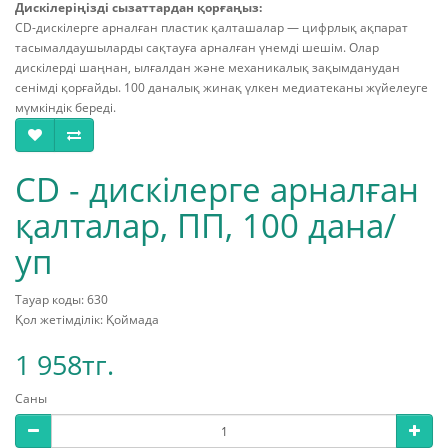
Дискілеріңізді сызаттардан қорғаңыз:
CD-дискілерге арналған пластик қалташалар — цифрлық ақпарат
тасымалдаушыларды сақтауға арналған үнемді шешім. Олар
дискілерді шаңнан, ылғалдан және механикалық зақымданудан
сенімді қорғайды. 100 даналық жинақ үлкен медиатеканы жүйелеуге
мүмкіндік береді.
CD - дискілерге арналған
қалталар, ПП, 100 дана/
уп
Тауар коды: 630
Қол жетімділік: Қоймада
1 958тг.
Саны