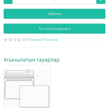
Себетке
Тез сатып алыңыз
0 Пікірлер
/
Пікір жазу
Ұсынылатын тауарлар