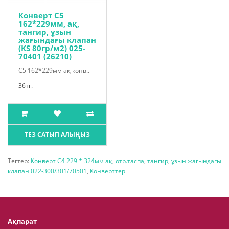
Конверт С5
162*229мм, ақ,
тангир, ұзын
жағындағы клапан
(KS 80гр/м2) 025-
70401 (26210)
С5 162*229мм ақ конв..
36тг.
ТЕЗ САТЫП АЛЫҢЫЗ
Тегтер:
Конверт С4 229 * 324мм ақ
,
отр.таспа
,
тангир
,
ұзын жағындағы
клапан 022-300/301/70501
,
Конверттер
Ақпарат