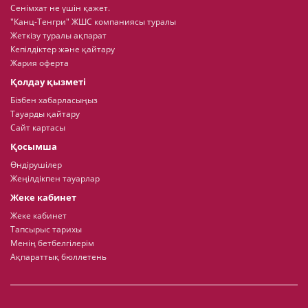
Сенімхат не үшін қажет.
"Канц-Тенгри" ЖШС компаниясы туралы
Жеткізу туралы ақпарат
Кепілдіктер және қайтару
Жария оферта
Қолдау қызметі
Бізбен хабарласыңыз
Тауарды қайтару
Сайт картасы
Қосымша
Өндірушілер
Жеңілдікпен тауарлар
Жеке кабинет
Жеке кабинет
Тапсырыс тарихы
Менің бетбелгілерім
Ақпараттық бюллетень