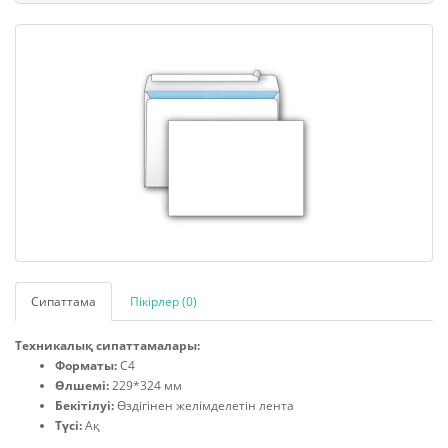
Сипаттама
Пікірлер (0)
Техникалық сипаттамалары:
Форматы:
С4
Өлшемі:
229*324 мм
Бекітілуі:
Өздігінен желімделетін лента
Түсі:
Ақ