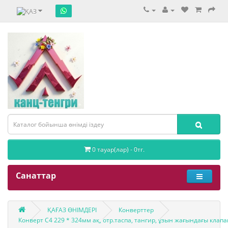
0 тауар(лар) - 0тг.
Санаттар
ҚАҒАЗ ӨНІМДЕРІ
Конверттер
Конверт С4 229 * 324мм ақ, отр.таспа, тангир, ұзын жағындағы клап