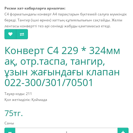
Ресми хат-хабарларға арналған:
С4 форматындағы конверт А4 парақтарын бүктемей салуға мүмкіндік
береді. Тангир (ішкі өрнек) хаттың құпиялылығын сақтайды. Желім
лентасы конвертті тез әрі сенімді жабуды қамтамасыз етеді.
Конверт С4 229 * 324мм
ақ, отр.таспа, тангир,
ұзын жағындағы клапан
022-300/301/70501
Тауар коды: 211
Қол жетімділік: Қоймада
75тг.
Саны