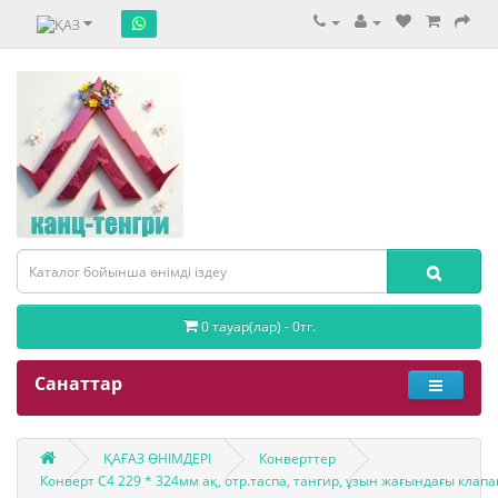
0 тауар(лар) - 0тг.
Санаттар
ҚАҒАЗ ӨНІМДЕРІ
Конверттер
Конверт С4 229 * 324мм ақ, отр.таспа, тангир, ұзын жағындағы клап