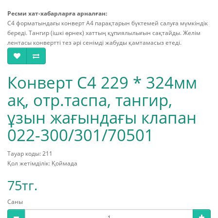
Ресми хат-хабарларға арналған:
С4 форматындағы конверт А4 парақтарын бүктемей салуға мүмкіндік
береді. Тангир (ішкі өрнек) хаттың құпиялылығын сақтайды. Желім
лентасы конвертті тез әрі сенімді жабуды қамтамасыз етеді.
Конверт С4 229 * 324мм
ақ, отр.таспа, тангир,
ұзын жағындағы клапан
022-300/301/70501
Тауар коды: 211
Қол жетімділік: Қоймада
75тг.
Саны