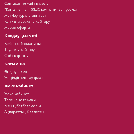
Сенімхат не үшін қажет.
"Канц-Тенгри" ЖШС компаниясы туралы
Жеткізу туралы ақпарат
Кепілдіктер және қайтару
Жария оферта
Қолдау қызметі
Бізбен хабарласыңыз
Тауарды қайтару
Сайт картасы
Қосымша
Өндірушілер
Жеңілдікпен тауарлар
Жеке кабинет
Жеке кабинет
Тапсырыс тарихы
Менің бетбелгілерім
Ақпараттық бюллетень