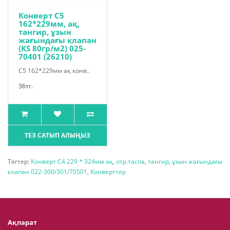
Конверт С5
162*229мм, ақ,
тангир, ұзын
жағындағы клапан
(KS 80гр/м2) 025-
70401 (26210)
С5 162*229мм ақ конв..
36тг.
ТЕЗ САТЫП АЛЫҢЫЗ
Тегтер:
Конверт С4 229 * 324мм ақ
,
отр.таспа
,
тангир
,
ұзын жағындағы
клапан 022-300/301/70501
,
Конверттер
Ақпарат