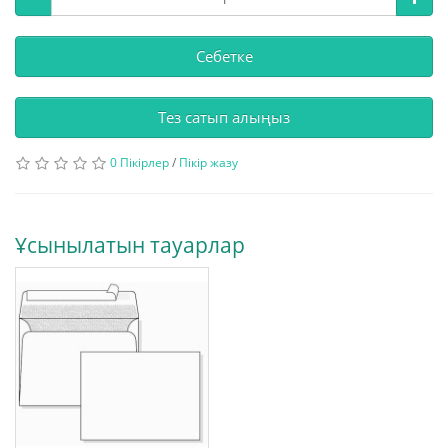
Себетке
Тез сатып алыңыз
0 Пікірлер
/
Пікір жазу
Ұсынылатын тауарлар