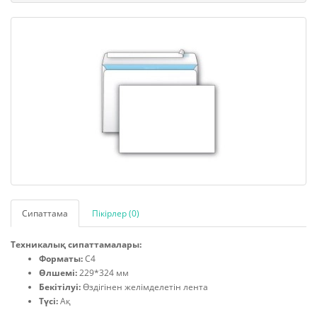
Сипаттама
Пікірлер (0)
Техникалық сипаттамалары:
Форматы:
С4
Өлшемі:
229*324 мм
Бекітілуі:
Өздігінен желімделетін лента
Түсі:
Ақ