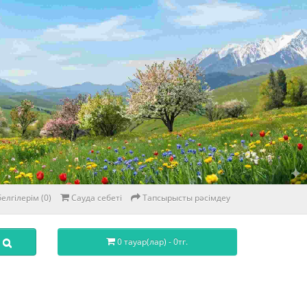
елгілерім (0)
Сауда себеті
Тапсырысты рәсімдеу
0 тауар(лар) - 0тг.