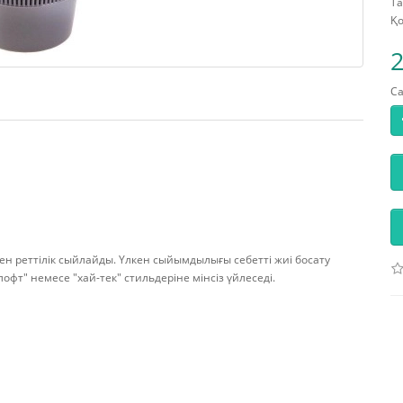
Та
Қо
2
С
 пен реттілік сыйлайды. Үлкен сыйымдылығы себетті жиі босату
лофт" немесе "хай-тек" стильдеріне мінсіз үйлеседі.