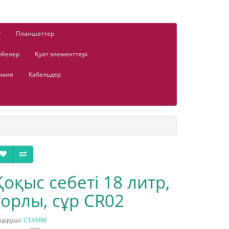
Р
Планшеттер
үйелер
Қуат элементтері
имия
Кабельдер
Қоқыс себеті 18 литр,
торлы, сұр CR02
діруші:
СТАММ