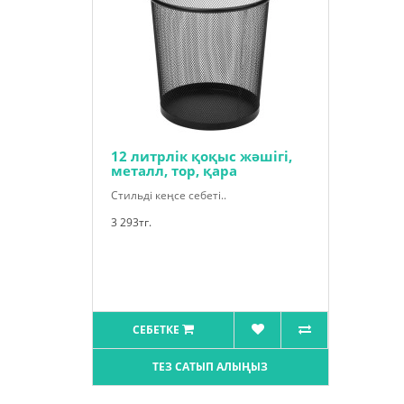
12 литрлік қоқыс жәшігі,
металл, тор, қара
Стильді кеңсе себеті..
3 293тг.
СЕБЕТКЕ
ТЕЗ САТЫП АЛЫҢЫЗ