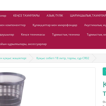
рлар
КЕҢСЕ ТАУАРЛАРЫ
АЗЫҚ-ТҮЛІК
ШАРУАШЫЛЫҚ ТАУАРЛА
мен компоненттер
Құлаққаптар мен микрофондар
Акустикалық ж
лдаушылар
Кеңсе техникасы
Тұрмыстық техника
Тұрмыстық х
йын құрылғылары, аксессуарлар
н қоқыс жәшіктері
Қоқыс себеті 18 литр, торлы, сұр CR02
Өн