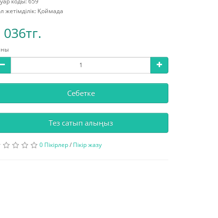
уар коды: 659
л жетімділік: Қоймада
 036тг.
аны
Себетке
Тез сатып алыңыз
0 Пікірлер
/
Пікір жазу