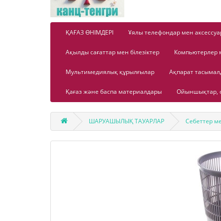
ҚАҒАЗ ӨНІМДЕРІ
Ұялы телефондар мен аксессуа
Ақылды сағаттар мен білезіктер
Компьютерлер 
Мультимедиялық құрылғылар
Ақпарат тасыма
Қағаз және баспа материалдары
Ойыншықтар, о
ШАРУАШЫЛЫҚ ТАУАРЛАР
Себеттер ме