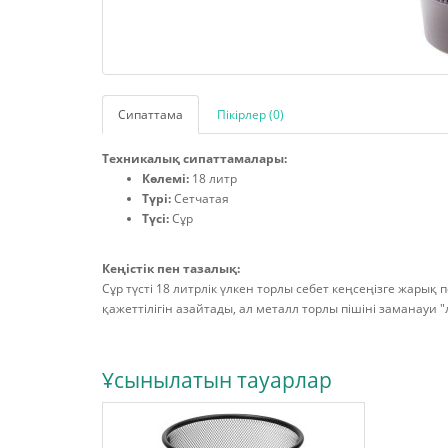
Сипаттама
Пікірлер (0)
Техникалық сипаттамалары:
Көлемі:
18 литр
Түрі:
Сетчатая
Түсі:
Сұр
Кеңістік пен тазалық:
Сұр түсті 18 литрлік үлкен торлы себет кеңсеңізге жарық
қажеттілігін азайтады, ал металл торлы пішіні заманауи "
Ұсынылатын тауарлар