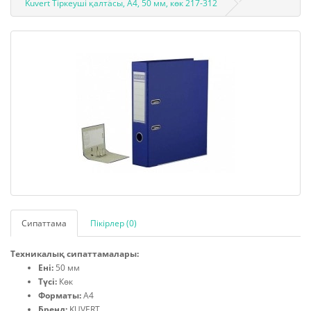
Kuvert Тіркеуші қалтасы, A4, 50 мм, көк 217-312
Сипаттама
Пікірлер (0)
Техникалық сипаттамалары:
Ені:
50 мм
Түсі:
Көк
Форматы:
А4
Бренд:
KUVERT