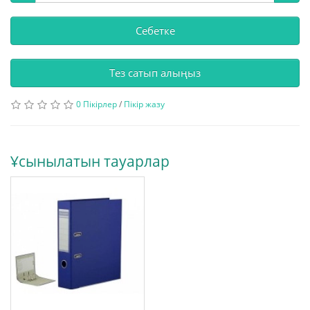
Себетке
Тез сатып алыңыз
0 Пікірлер
/
Пікір жазу
Ұсынылатын тауарлар