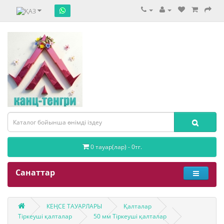
0 тауар(лар) - 0тг.
Санаттар
КЕҢСЕ ТАУАРЛАРЫ
Қалталар
Тіркеуші қалталар
50 мм Тіркеуші қалталар