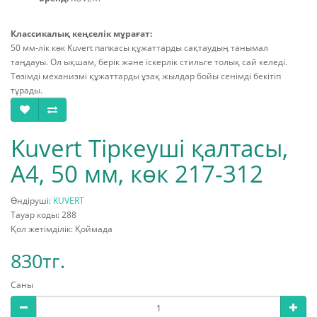
Классикалық кеңселік мұрағат:
50 мм-лік көк Kuvert папкасы құжаттарды сақтаудың танымал
таңдауы. Ол ықшам, берік және іскерлік стильге толық сай келеді.
Төзімді механизмі құжаттарды ұзақ жылдар бойы сенімді бекітіп
тұрады.
Kuvert Тіркеуші қалтасы,
A4, 50 мм, көк 217-312
Өндіруші:
KUVERT
Тауар коды: 288
Қол жетімділік: Қоймада
830тг.
Саны