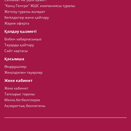
"Канц-Тенгри" ЖШС компаниясы туралы
Жеткізу туралы ақпарат
Кепілдіктер және қайтару
Жария оферта
Қолдау қызметі
Бізбен хабарласыңыз
Тауарды қайтару
Сайт картасы
Қосымша
Өндірушілер
Жеңілдікпен тауарлар
Жеке кабинет
Жеке кабинет
Тапсырыс тарихы
Менің бетбелгілерім
Ақпараттық бюллетень