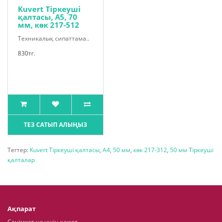
Kuvert Тіркеуші
қалтасы, A5, 70
мм, көк 217-512
Техникалық сипаттама..
830тг.
ТЕЗ САТЫП АЛЫҢЫЗ
Тегтер:
Kuvert Тіркеуші қалтасы
,
A4
,
50 мм
,
көк 217-312
,
50 мм Тіркеуші
қалталар
Ақпарат
Сенімхат не үшін қажет.