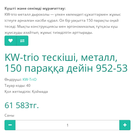
Күшті және сенімді мұрағаттау:
KW-trio металл дыроколы — үлкен көлемдегі құжаттармен жұмыс
істеуге арналған кәсіби құрал. Ол бір уақытта 150 парақты оңай
теседі. Мықты конструкциясы мен эргономикалық тұтқасы күш
жұмсауды азайтып, жұмыс тиімділігін арттырады.
KW-trio тескіші, металл,
150 параққа дейін 952-53
Өндіруші:
KW-TriO
Тауар коды: 40
Қол жетімділік: Қоймада
61 583тг.
Саны