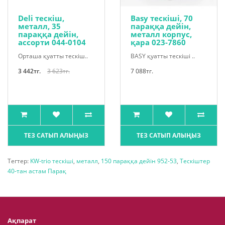
Deli тескіш,
Basy тескіші, 70
металл, 35
параққа дейін,
параққа дейін,
металл корпус,
ассорти 044-0104
қара 023-7860
Орташа қуатты тескіш..
BASY қуатты тескіші ..
3 442тг.
3 623тг.
7 088тг.
ТЕЗ САТЫП АЛЫҢЫЗ
ТЕЗ САТЫП АЛЫҢЫЗ
Тегтер:
KW-trio тескіші
,
металл
,
150 параққа дейін 952-53
,
Тескіштер
40-тан астам Парақ
Ақпарат