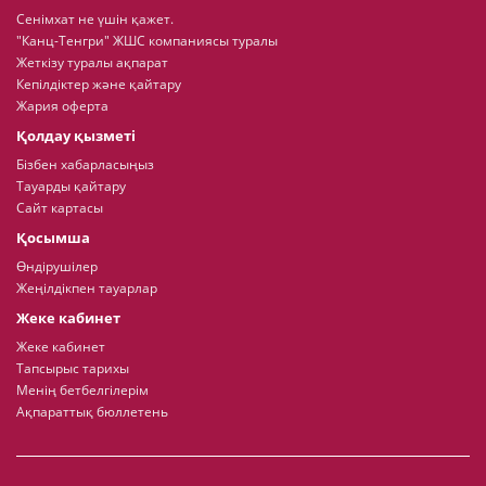
Сенімхат не үшін қажет.
"Канц-Тенгри" ЖШС компаниясы туралы
Жеткізу туралы ақпарат
Кепілдіктер және қайтару
Жария оферта
Қолдау қызметі
Бізбен хабарласыңыз
Тауарды қайтару
Сайт картасы
Қосымша
Өндірушілер
Жеңілдікпен тауарлар
Жеке кабинет
Жеке кабинет
Тапсырыс тарихы
Менің бетбелгілерім
Ақпараттық бюллетень