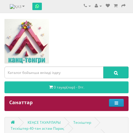
0 тауар(лар) - 0тг.
Санаттар
КЕҢСЕ ТАУАРЛАРЫ
Тескіштер
Тескіштер 40-тан астам Парақ