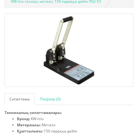
KW-trio тескіші, металл, 150 параққа дейін 952-53
Сипаттама
Пікірлер (0)
Техникалық сипаттамалары:
Бренд:
KW-trio
Материалы:
Металл
Қуаттылығы:
150 параққа дейін