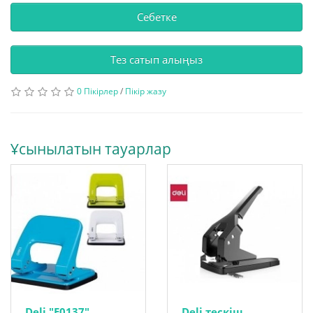
Себетке
Тез сатып алыңыз
0 Пікірлер
/
Пікір жазу
Ұсынылатын тауарлар
Deli "E0137"
Deli тескіш,