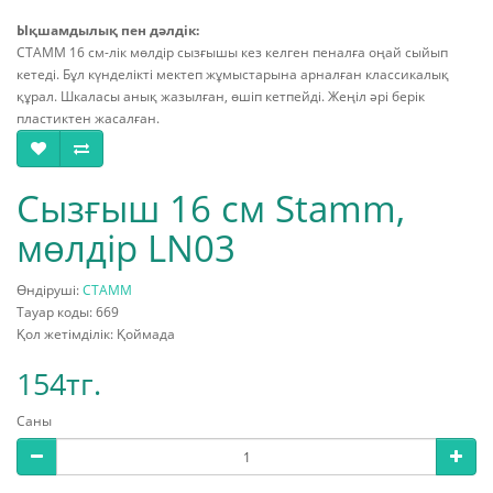
Ықшамдылық пен дәлдік:
СТАММ 16 см-лік мөлдір сызғышы кез келген пеналға оңай сыйып
кетеді. Бұл күнделікті мектеп жұмыстарына арналған классикалық
құрал. Шкаласы анық жазылған, өшіп кетпейді. Жеңіл әрі берік
пластиктен жасалған.
Сызғыш 16 см Stamm,
мөлдір LN03
Өндіруші:
СТАММ
Тауар коды: 669
Қол жетімділік: Қоймада
154тг.
Саны