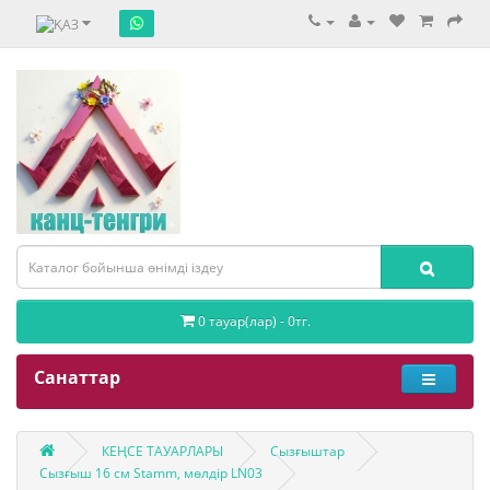
0 тауар(лар) - 0тг.
Санаттар
КЕҢСЕ ТАУАРЛАРЫ
Сызғыштар
Сызғыш 16 см Stamm, мөлдір LN03