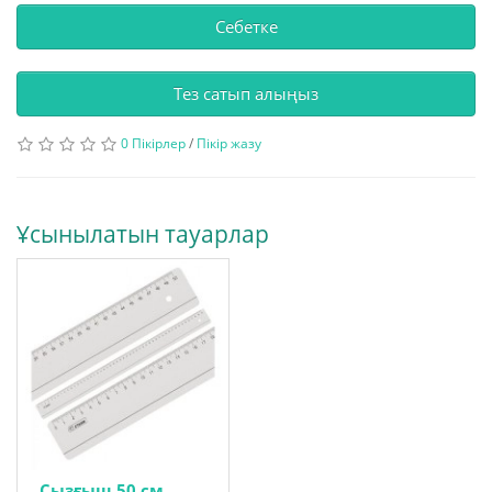
Себетке
Тез сатып алыңыз
0 Пікірлер
/
Пікір жазу
Ұсынылатын тауарлар
Сызғыш 50 см