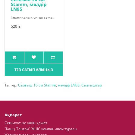
Stamm, мөлдір
LN95
Техникалық сипаттама..
520тг.
ТЕЗ САТЫП АЛЫҢЫЗ
Тегтер:
Сызғыш 16 см Stamm
,
мөлдір LN03
,
Сызғыштар
Ақпарат
Сенімхат не үшін қажет.
"Канц-Тенгри" ЖШС компаниясы туралы
Жеткізу туралы ақпарат