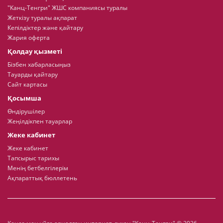
"Канц-Тенгри" ЖШС компаниясы туралы
Жеткізу туралы ақпарат
Кепілдіктер және қайтару
Жария оферта
Қолдау қызметі
Бізбен хабарласыңыз
Тауарды қайтару
Сайт картасы
Қосымша
Өндірушілер
Жеңілдікпен тауарлар
Жеке кабинет
Жеке кабинет
Тапсырыс тарихы
Менің бетбелгілерім
Ақпараттық бюллетень