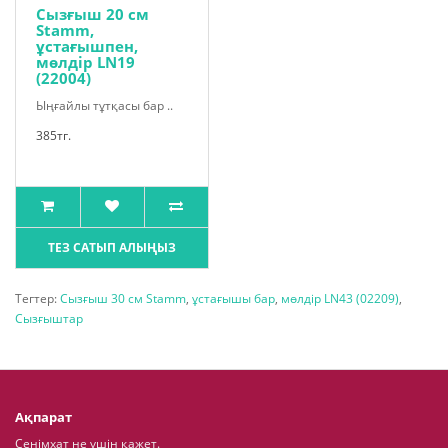
Сызғыш 20 см
Stamm,
ұстағышпен,
мөлдір LN19
(22004)
Ыңғайлы тұтқасы бар ..
385тг.
ТЕЗ САТЫП АЛЫҢЫЗ
Тегтер:
Сызғыш 30 см Stamm
,
ұстағышы бар
,
мөлдір LN43 (02209)
,
Сызғыштар
Ақпарат
Сенімхат не үшін қажет.