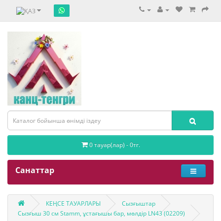
0 тауар(лар) - 0тг.
Санаттар
КЕҢСЕ ТАУАРЛАРЫ
Сызғыштар
Сызғыш 30 см Stamm, ұстағышы бар, мөлдір LN43 (02209)