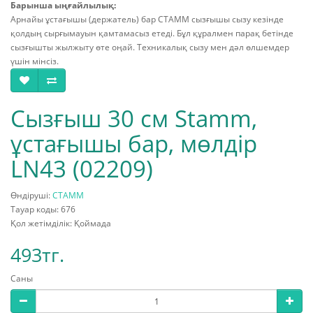
Барынша ыңғайлылық:
Арнайы ұстағышы (держатель) бар СТАММ сызғышы сызу кезінде
қолдың сырғымауын қамтамасыз етеді. Бұл құралмен парақ бетінде
сызғышты жылжыту өте оңай. Техникалық сызу мен дәл өлшемдер
үшін мінсіз.
Сызғыш 30 см Stamm,
ұстағышы бар, мөлдір
LN43 (02209)
Өндіруші:
СТАММ
Тауар коды: 676
Қол жетімділік: Қоймада
493тг.
Саны