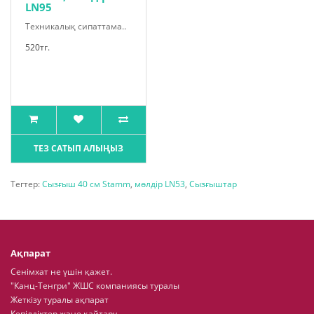
LN95
Техникалық сипаттама..
520тг.
ТЕЗ САТЫП АЛЫҢЫЗ
Тегтер:
Сызғыш 40 см Stamm
,
мөлдір LN53
,
Сызғыштар
Ақпарат
Сенімхат не үшін қажет.
"Канц-Тенгри" ЖШС компаниясы туралы
Жеткізу туралы ақпарат
Кепілдіктер және қайтару