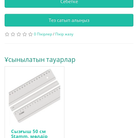
Себетке
Тез сатып алыңыз
0 Пікірлер
/
Пікір жазу
Ұсынылатын тауарлар
Сызғыш 50 см
Stamm, мөлдір