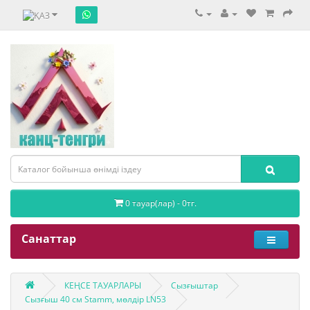
0 тауар(лар) - 0тг.
Санаттар
КЕҢСЕ ТАУАРЛАРЫ
Сызғыштар
Сызғыш 40 см Stamm, мөлдір LN53