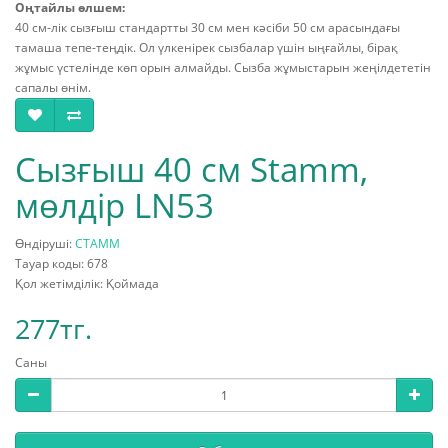
Оңтайлы өлшем:
40 см-лік сызғыш стандартты 30 см мен кәсіби 50 см арасындағы
тамаша тепе-теңдік. Ол үлкенірек сызбалар үшін ыңғайлы, бірақ
жұмыс үстелінде көп орын алмайды. Сызба жұмыстарын жеңілдететін
сапалы өнім.
Сызғыш 40 см Stamm,
мөлдір LN53
Өндіруші:
СТАММ
Тауар коды: 678
Қол жетімділік: Қоймада
277тг.
Саны