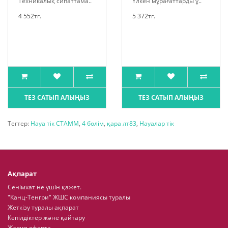
Техникалық сипаттама..
Үлкен мұрағаттарды ұ..
4 552тг.
5 372тг.
ТЕЗ САТЫП АЛЫҢЫЗ
ТЕЗ САТЫП АЛЫҢЫЗ
Тегтер:
Науа тік СТАММ
,
4 бөлім
,
қара лт83
,
Науалар тік
Ақпарат
Сенімхат не үшін қажет.
"Канц-Тенгри" ЖШС компаниясы туралы
Жеткізу туралы ақпарат
Кепілдіктер және қайтару
Жария оферта