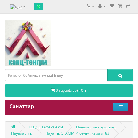
0 тауар(лар) - 0тг.
Санаттар
КЕҢСЕ ТАУАРЛАРЫ
Науалар мен дискілер
Науалар тік
Науа тік СТАММ, 4 бөлім, қара лт83