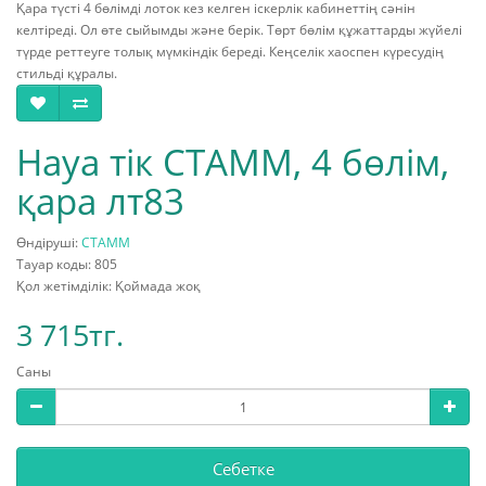
Қара түсті 4 бөлімді лоток кез келген іскерлік кабинеттің сәнін
келтіреді. Ол өте сыйымды және берік. Төрт бөлім құжаттарды жүйелі
түрде реттеуге толық мүмкіндік береді. Кеңселік хаоспен күресудің
стильді құралы.
Науа тік СТАММ, 4 бөлім,
қара лт83
Өндіруші:
СТАММ
Тауар коды: 805
Қол жетімділік: Қоймада жоқ
3 715тг.
Саны
Себетке