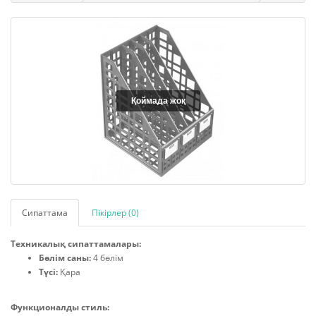
Қоймада жоқ
Сипаттама
Пікірлер (0)
Техникалық сипаттамалары:
Бөлім саны:
4 бөлім
Түсі:
Қара
Функционалды стиль: