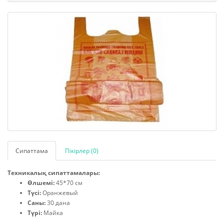
Сипаттама
Пікірлер (0)
Техникалық сипаттамалары:
Өлшемі:
45*70 см
Түсі:
Оранжевый
Саны:
30 дана
Түрі:
Майка