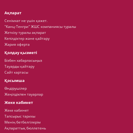
Ақпарат
Сенімхат не үшін қажет.
"Канц-Тенгри" ЖШС компаниясы туралы
Жеткізу туралы ақпарат
Кепілдіктер және қайтару
Жария оферта
Қолдау қызметі
Бізбен хабарласыңыз
Тауарды қайтару
Сайт картасы
Қосымша
Өндірушілер
Жеңілдікпен тауарлар
Жеке кабинет
Жеке кабинет
Тапсырыс тарихы
Менің бетбелгілерім
Ақпараттық бюллетень