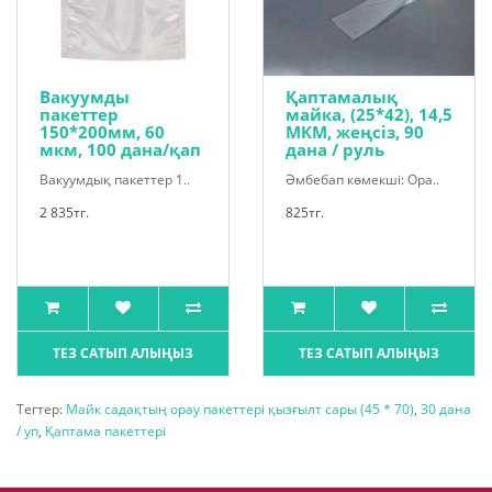
Вакуумды
Қаптамалық
пакеттер
майка, (25*42), 14,5
150*200мм, 60
МКМ, жеңсіз, 90
мкм, 100 дана/қап
дана / руль
Вакуумдық пакеттер 1..
Әмбебап көмекші: Ора..
2 835тг.
825тг.
ТЕЗ САТЫП АЛЫҢЫЗ
ТЕЗ САТЫП АЛЫҢЫЗ
Тегтер:
Майк садақтың орау пакеттері қызғылт сары (45 * 70)
,
30 дана
/ уп
,
Қаптама пакеттері