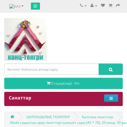
0 тауар(лар) - 0тг.
Санаттар
ШАРУАШЫЛЫҚ ТАУАРЛАР
Қаптама пакеттері
Майк садақтың орау пакеттері қызғылт сары (45 * 70), 20 микр, 30 дан