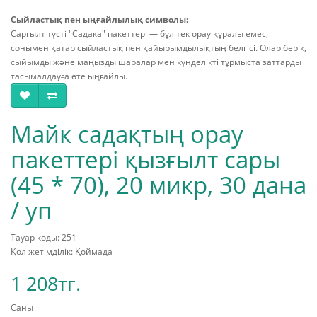
Сыйластық пен ыңғайлылық символы:
Сарғылт түсті "Садака" пакеттері — бұл тек орау құралы емес,
сонымен қатар сыйластық пен қайырымдылықтың белгісі. Олар берік,
сыйымды және маңызды шаралар мен күнделікті тұрмыста заттарды
тасымалдауға өте ыңғайлы.
Майк садақтың орау
пакеттері қызғылт сары
(45 * 70), 20 микр, 30 дана
/ уп
Тауар коды: 251
Қол жетімділік: Қоймада
1 208тг.
Саны