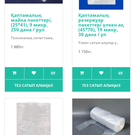
Қаптамалық
Қаптамалық
майка пакеттері,
резервуар
(25*41), 9 микр,
пакеттері үлкен ақ
250 дана / рул
(45*70), 19 микр,
30 дана / уп
Техникалық сипаттама..
Үлкен сатып алулар ү..
1 880тг.
1 150тг.
ТЕЗ САТЫП АЛЫҢЫЗ
ТЕЗ САТЫП АЛЫҢЫЗ