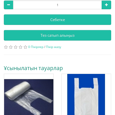
Себетке
Тез сатып алыңыз
0 Пікірлер
/
Пікір жазу
Ұсынылатын тауарлар