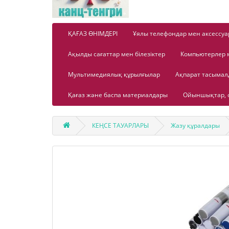
ҚАҒАЗ ӨНІМДЕРІ
Ұялы телефондар мен аксессуа
Ақылды сағаттар мен білезіктер
Компьютерлер 
Мультимедиялық құрылғылар
Ақпарат тасыма
Қағаз және баспа материалдары
Ойыншықтар, о
КЕҢСЕ ТАУАРЛАРЫ
Жазу құралдары