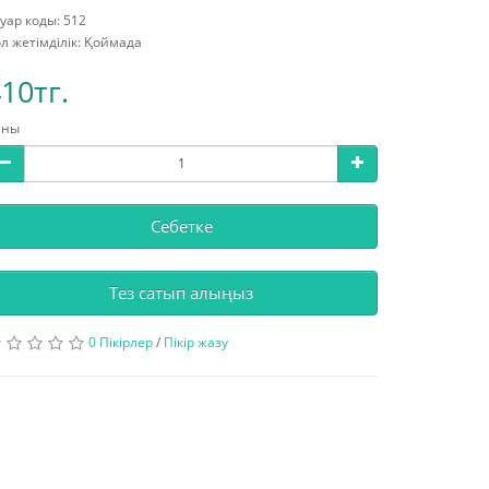
уар коды: 512
л жетімділік: Қоймада
10тг.
аны
Себетке
Тез сатып алыңыз
0 Пікірлер
/
Пікір жазу