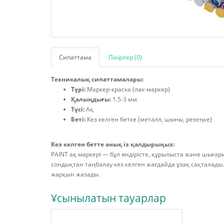
Сипаттама
Пікірлер (0)
Техникалық сипаттамалары:
Түрі:
Маркер-краска (лак-маркер)
Қалыңдығы:
1.5-3 мм
Түсі:
Ақ
Беті:
Кез келген бетке (металл, шыны, резеңке)
Кез келген бетте анық із қалдырыңыз:
PAINT ақ маркері — бұл өндірісте, құрылыста және шығар
сондықтан таңбалау кез келген жағдайда ұзақ сақталады.
жарқын жазады.
Ұсынылатын тауарлар