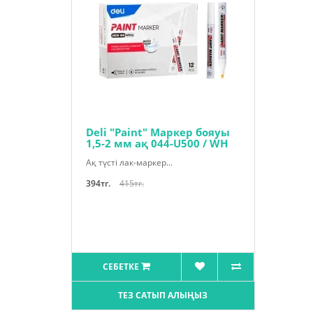
Deli "Paint" Маркер бояуы
1,5-2 мм ақ 044-U500 / WH
Ақ түсті лак-маркер...
394тг.
415тг.
СЕБЕТКЕ
ТЕЗ САТЫП АЛЫҢЫЗ