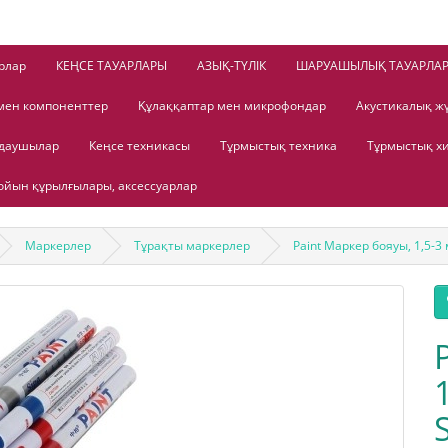
рлар
КЕҢСЕ ТАУАРЛАРЫ
АЗЫҚ-ТҮЛІК
ШАРУАШЫЛЫҚ ТАУАРЛА
мен компоненттер
Құлаққаптар мен микрофондар
Акустикалық ж
лдаушылар
Кеңсе техникасы
Тұрмыстық техника
Тұрмыстық х
йын құрылғылары, аксессуарлар
Маркерлер
Тұрақты маркерлер
Paint Маркер бояуы, 1,5-3 