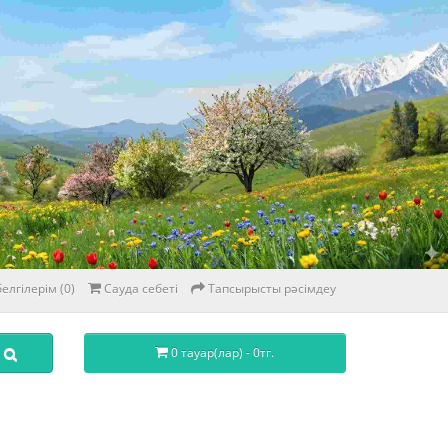
елгілерім (0)
Сауда себеті
Тапсырысты рәсімдеу
0 тауар(лар) - 0тг.