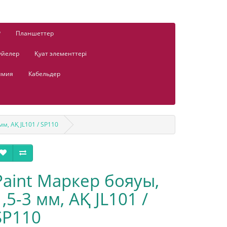
Р
Планшеттер
үйелер
Қуат элементтері
имия
Кабельдер
мм, АҚ JL101 / SP110
Paint Маркер бояуы,
1,5-3 мм, АҚ JL101 /
SP110