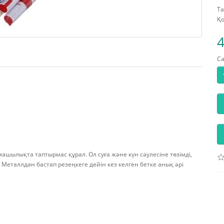
Та
Қо
4
С
машылықта таптырмас құрал. Ол суға және күн сәулесіне төзімді,
 Металлдан бастап резеңкеге дейін кез келген бетке анық әрі