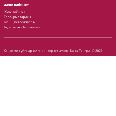
Жеке кабинет
Жеке кабинет
Тапсырыс тарихы
Менің бетбелгілерім
Ақпараттық бюллетень
Кеңсе мен үйге арналған интернет-дүкен "Канц-Тенгри" © 2026