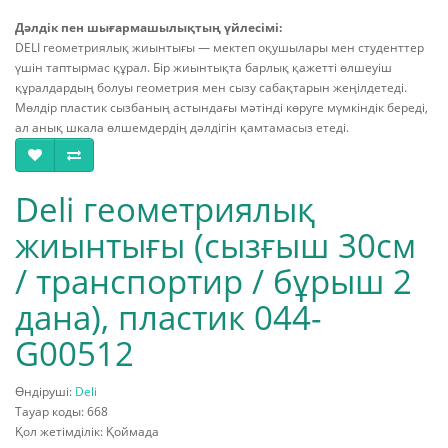
Дәлдік пен шығармашылықтың үйлесімі:
DELI геометриялық жиынтығы — мектеп оқушылары мен студенттер
үшін таптырмас құрал. Бір жиынтықта барлық қажетті өлшеуіш
құралдардың болуы геометрия мен сызу сабақтарын жеңілдетеді.
Мөлдір пластик сызбаның астындағы мәтінді көруге мүмкіндік береді,
ал анық шкала өлшемдердің дәлдігін қамтамасыз етеді.
Deli геометриялық
жиынтығы (сызғыш 30см
/ транспортир / бұрыш 2
дана), пластик 044-
G00512
Өндіруші:
Deli
Тауар коды: 668
Қол жетімділік: Қоймада