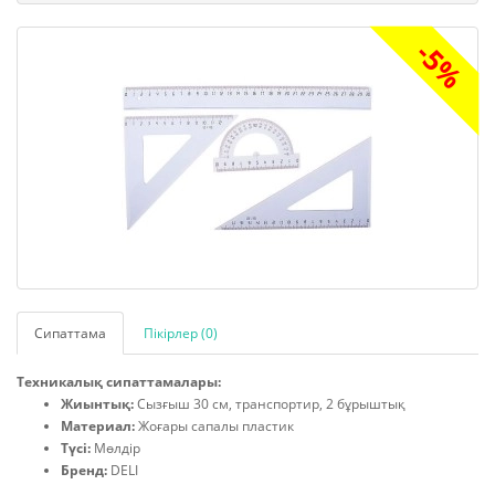
-5%
Сипаттама
Пікірлер (0)
Техникалық сипаттамалары:
Жиынтық:
Сызғыш 30 см, транспортир, 2 бұрыштық
Материал:
Жоғары сапалы пластик
Түсі:
Мөлдір
Бренд:
DELI