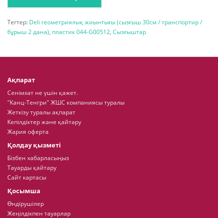
Тегтер:
Deli геометриялық жиынтығы (сызғыш 30см / транспортир /
бұрыш 2 дана)
,
пластик 044-G00512
,
Сызғыштар
Ақпарат
Сенімхат не үшін қажет.
"Канц-Тенгри" ЖШС компаниясы туралы
Жеткізу туралы ақпарат
Кепілдіктер және қайтару
Жария оферта
Қолдау қызметі
Бізбен хабарласыңыз
Тауарды қайтару
Сайт картасы
Қосымша
Өндірушілер
Жеңілдікпен тауарлар