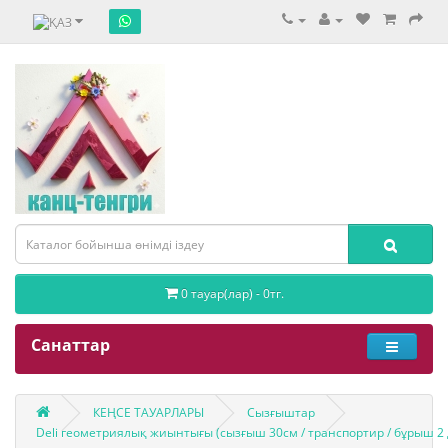
0 тауар(лар) - 0тг.
Санаттар
КЕҢСЕ ТАУАРЛАРЫ
Сызғыштар
Deli геометриялық жиынтығы (сызғыш 30см / транспортир / бұрыш 2 