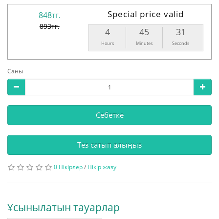
Special price valid
848тг.
893тг.
4
45
30
Hours
Minutes
Seconds
Саны
Себетке
Тез сатып алыңыз
0 Пікірлер
/
Пікір жазу
Ұсынылатын тауарлар