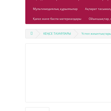
Мультимедиялық құрылғылар
Ақпарат тасыма
Қағаз және баспа материалдары
Ойыншықтар, о
КЕҢСЕ ТАУАРЛАРЫ
Үстел жиынтықтар