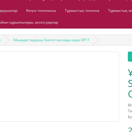
лдаушылар
Кеңсе техникасы
Тұрмыстық техника
Тұрмыстық х
йын құрылғылары, аксессуарлар
ы
Ұйымдастырушы Stamm каскады қара ОР11
Өн
Та
Қо
2