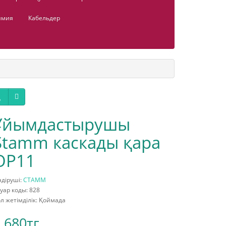
имия
Кабельдер
Ұйымдастырушы
Stamm каскады қара
ОР11
діруші:
СТАММ
уар коды: 828
л жетімділік: Қоймада
 680тг.