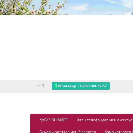
KZ
WhatsApp +7-707-104-57-57
ҚАҒАЗ ӨНІМДЕРІ
Ұялы телефондар мен аксессуа
Ақылды сағаттар мен білезіктер
Компьютерлер 