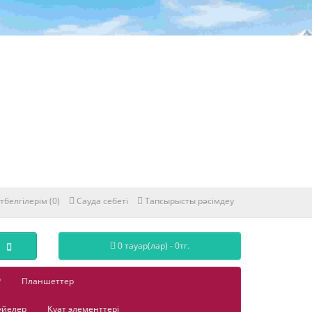
тбелгілерім (0)
Сауда себеті
Тапсырысты рәсімдеу
0 тауар(лар) - 0тг.
Р
Планшеттер
үйелер
Қуат элементтері