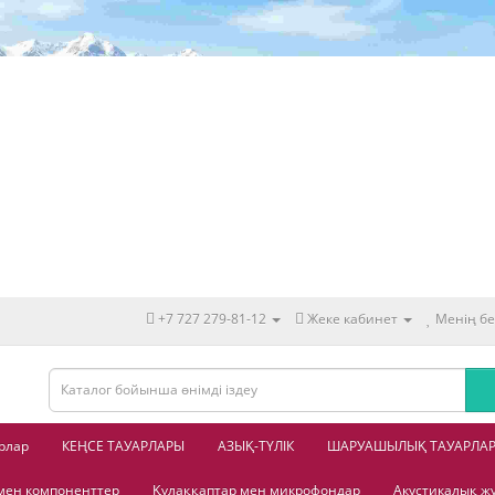
+7 727 279-81-12
Жеке кабинет
Менің бе
рлар
КЕҢСЕ ТАУАРЛАРЫ
АЗЫҚ-ТҮЛІК
ШАРУАШЫЛЫҚ ТАУАРЛА
мен компоненттер
Құлаққаптар мен микрофондар
Акустикалық ж