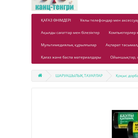
ҚАҒАЗ ӨНІМДЕРІ
Ұялы телефондар мен аксессуа
Ақылды сағаттар мен білезіктер
Компьютерлер 
Мультимедиялық құрылғылар
Ақпарат тасыма
Қағаз және баспа материалдары
Ойыншықтар, о
ШАРУАШЫЛЫҚ ТАУАРЛАР
Қоқыс дорб