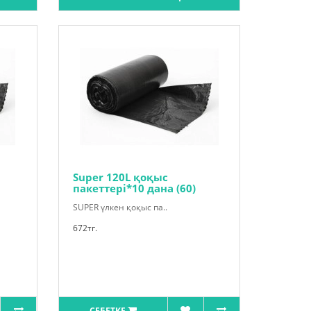
Super 120L қоқыс
пакеттері*10 дана (60)
SUPER үлкен қоқыс па..
672тг.
СЕБЕТКЕ