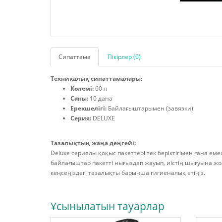
Сипаттама
Пікірлер (0)
Техникалық сипаттамалары:
Көлемі:
60 л
Саны:
10 дана
Ерекшелігі:
Байлағыштарымен (завязки)
Серия:
DELUXE
Тазалықтың жаңа деңгейі:
Deluxe сериялы қоқыс пакеттері тек беріктігімен ғана 
байлағыштар пакетті нығыздап жауып, иістің шығуына жо
кеңсеңіздегі тазалықты барынша гигиеналық етіңіз.
Ұсынылатын тауарлар