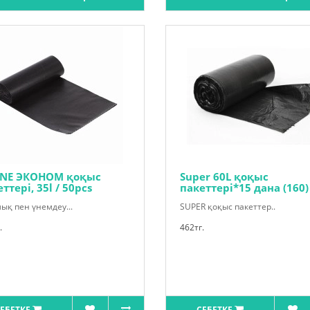
INE ЭКОНОМ қоқыс
Super 60L қоқыс
ттері, 35l / 50pcs
пакеттері*15 дана (160)
ық пен үнемдеу...
SUPER қоқыс пакеттер..
.
462тг.
ЕБЕТКЕ
СЕБЕТКЕ