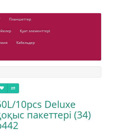
Р
Планшеттер
үйелер
Қуат элементтері
имия
Кабельдер
60L/10pcs Deluxe
қоқыс пакеттері (34)
p442