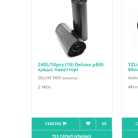
240L/10pcs (10) Deluxe p805
TZL
қоқыс пакеттері
60л
DELUXE P805 қоқысқа ..
Әмбеб
2 142тг.
491тг
СЕБЕТКЕ
С
ТЕЗ САТЫП АЛЫҢЫЗ