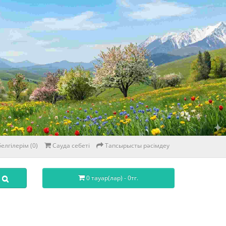
елгілерім (0)
Сауда себеті
Тапсырысты рәсімдеу
0 тауар(лар) - 0тг.