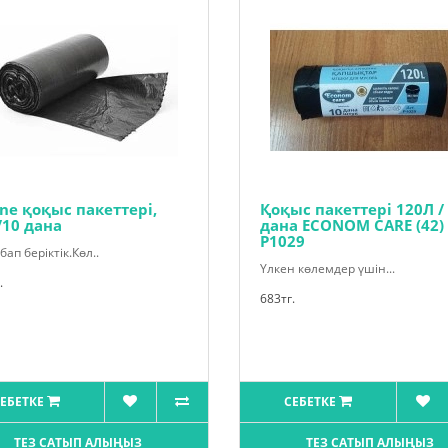
ine қоқыс пакеттері,
Қоқыс пакеттері 120Л /
/10 дана
дана ECONOM CARE (42)
P1029
ап беріктік.Көл..
Үлкен көлемдер үшін...
.
683тг.
ЕБЕТКЕ
СЕБЕТКЕ
ТЕЗ САТЫП АЛЫҢЫЗ
ТЕЗ САТЫП АЛЫҢЫЗ