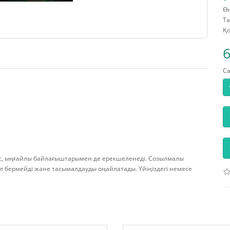
Өн
Та
Қо
6
С
емес, ыңғайлы байлағыштарымен де ерекшеленеді. Созылмалы
л бермейді және тасымалдауды оңайлатады. Үйіңіздегі немесе