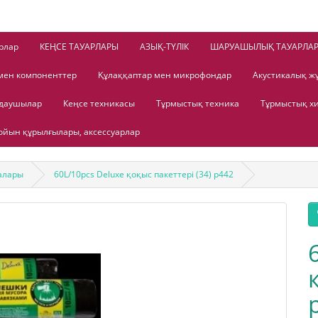
рлар
КЕҢСЕ ТАУАРЛАРЫ
АЗЫҚ-ТҮЛІК
ШАРУАШЫЛЫҚ ТАУАРЛА
мен компоненттер
Құлаққаптар мен микрофондар
Акустикалық ж
лдаушылар
Кеңсе техникасы
Тұрмыстық техника
Тұрмыстық х
йын құрылғылары, аксессуарлар
алары
60L/10pcs Deluxe қоқыс пакеттері (34) p442