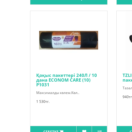
Қоқыс пакеттері 240Л / 10
TZL
дана ECONOM CARE (10)
паке
P1031
Тазал
Максималды көлем.Көл..
940тг
1 530тг.
СЕБЕТКЕ
С