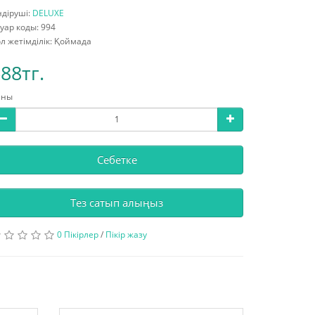
діруші:
DELUXE
уар коды: 994
л жетімділік: Қоймада
88тг.
аны
Себетке
Тез сатып алыңыз
0 Пікірлер
/
Пікір жазу