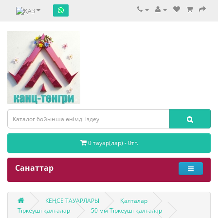
0 тауар(лар) - 0тг.
Санаттар
КЕҢСЕ ТАУАРЛАРЫ
Қалталар
Тіркеуші қалталар
50 мм Тіркеуші қалталар