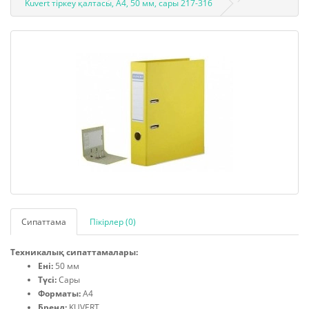
Kuvert тіркеу қалтасы, A4, 50 мм, сары 217-316
Сипаттама
Пікірлер (0)
Техникалық сипаттамалары:
Ені:
50 мм
Түсі:
Сары
Форматы:
А4
Бренд:
KUVERT