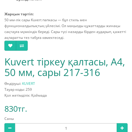
Жарқын тәртіп:
50 мм-лік сары Kuvert папкасы — бұл стиль мен
функционалдылықтың үйлесімі. Ол маңызды құжаттарды жинақы
сақтауға мүмкіндік береді. Сары түсі назарды бірден аударып, қажетті
ақпаратты тез табуға көмектеседі.
Kuvert тіркеу қалтасы, A4,
50 мм, сары 217-316
Өндіруші:
KUVERT
Тауар коды: 259
Қол жетімділік: Қоймада
830тг.
Саны