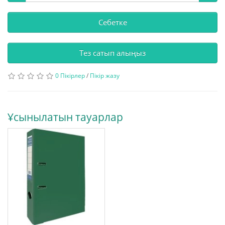
Себетке
Тез сатып алыңыз
0 Пікірлер
/
Пікір жазу
Ұсынылатын тауарлар