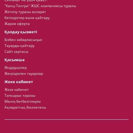
"Канц-Тенгри" ЖШС компаниясы туралы
Жеткізу туралы ақпарат
Кепілдіктер және қайтару
Жария оферта
Қолдау қызметі
Бізбен хабарласыңыз
Тауарды қайтару
Сайт картасы
Қосымша
Өндірушілер
Жеңілдікпен тауарлар
Жеке кабинет
Жеке кабинет
Тапсырыс тарихы
Менің бетбелгілерім
Ақпараттық бюллетень