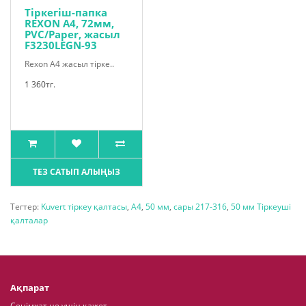
Тіркегіш-папка
REXON A4, 72мм,
PVC/Paper, жасыл
F3230LEGN-93
Rexon A4 жасыл тірке..
1 360тг.
ТЕЗ САТЫП АЛЫҢЫЗ
Тегтер:
Kuvert тіркеу қалтасы
,
A4
,
50 мм
,
сары 217-316
,
50 мм Тіркеуші
қалталар
Ақпарат
Сенімхат не үшін қажет.