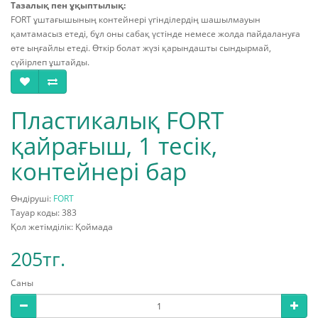
Тазалық пен ұқыптылық:
FORT ұштағышының контейнері үгінділердің шашылмауын
қамтамасыз етеді, бұл оны сабақ үстінде немесе жолда пайдалануға
өте ыңғайлы етеді. Өткір болат жүзі қарындашты сындырмай,
сүйірлеп ұштайды.
Пластикалық FORT
қайрағыш, 1 тесік,
контейнері бар
Өндіруші:
FORT
Тауар коды: 383
Қол жетімділік: Қоймада
205тг.
Саны