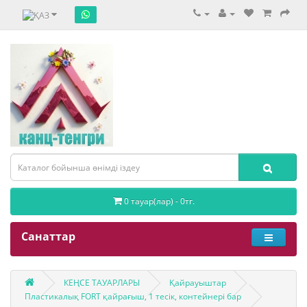
0 тауар(лар) - 0тг.
Санаттар
КЕҢСЕ ТАУАРЛАРЫ
Қайрауыштар
Пластикалық FORT қайрағыш, 1 тесік, контейнері бар