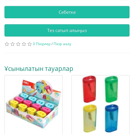
Себетке
Тез сатып алыңыз
0 Пікірлер
/
Пікір жазу
Ұсынылатын тауарлар