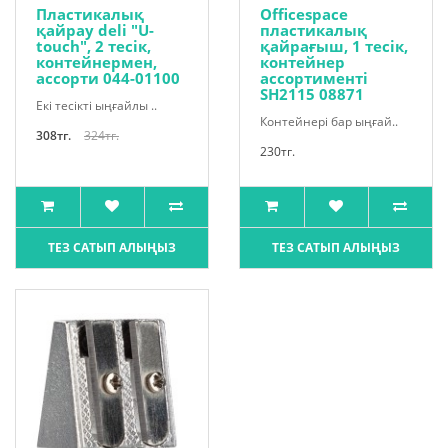
Пластикалық
Officespace
қайрау deli "U-
пластикалық
touch", 2 тесік,
қайрағыш, 1 тесік,
контейнермен,
контейнер
ассорти 044-01100
ассортименті
SH2115 08871
Екі тесікті ыңғайлы ..
Контейнері бар ыңғай..
308тг.
324тг.
230тг.
ТЕЗ САТЫП АЛЫҢЫЗ
ТЕЗ САТЫП АЛЫҢЫЗ