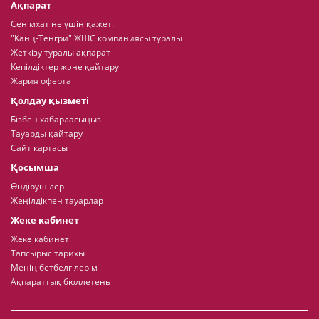
Ақпарат
Сенімхат не үшін қажет.
"Канц-Тенгри" ЖШС компаниясы туралы
Жеткізу туралы ақпарат
Кепілдіктер және қайтару
Жария оферта
Қолдау қызметі
Бізбен хабарласыңыз
Тауарды қайтару
Сайт картасы
Қосымша
Өндірушілер
Жеңілдікпен тауарлар
Жеке кабинет
Жеке кабинет
Тапсырыс тарихы
Менің бетбелгілерім
Ақпараттық бюллетень