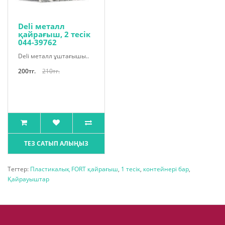
Deli металл
қайрағыш, 2 тесік
044-39762
Deli металл ұштағышы..
200тг.
210тг.
ТЕЗ САТЫП АЛЫҢЫЗ
Тегтер:
Пластикалық FORT қайрағыш
,
1 тесік
,
контейнері бар
,
Қайрауыштар