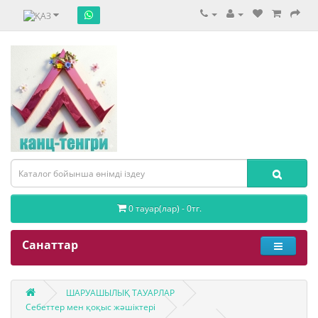
0 тауар(лар) - 0тг.
Санаттар
ШАРУАШЫЛЫҚ ТАУАРЛАР
Себеттер мен қоқыс жәшіктері