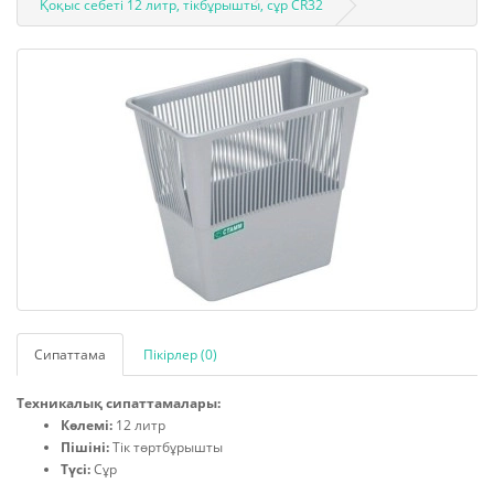
Қоқыс себеті 12 литр, тікбұрышты, сұр CR32
Сипаттама
Пікірлер (0)
Техникалық сипаттамалары:
Көлемі:
12 литр
Пішіні:
Тік төртбұрышты
Түсі:
Сұр