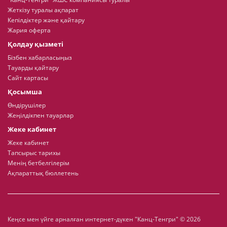
Жеткізу туралы ақпарат
Кепілдіктер және қайтару
Жария оферта
Қолдау қызметі
Бізбен хабарласыңыз
Тауарды қайтару
Сайт картасы
Қосымша
Өндірушілер
Жеңілдікпен тауарлар
Жеке кабинет
Жеке кабинет
Тапсырыс тарихы
Менің бетбелгілерім
Ақпараттық бюллетень
Кеңсе мен үйге арналған интернет-дүкен "Канц-Тенгри" © 2026