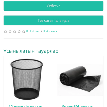
Себетке
Тез сатып алыңыз
0 Пікірлер
/
Пікір жазу
Ұсынылатын тауарлар
12 литрлік қоқыс
Super 60L қоқыс