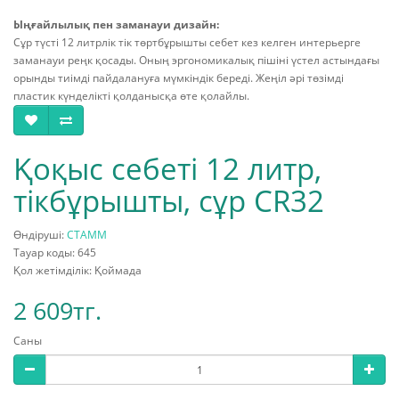
Ыңғайлылық пен заманауи дизайн:
Сұр түсті 12 литрлік тік төртбұрышты себет кез келген интерьерге
заманауи реңк қосады. Оның эргономикалық пішіні үстел астындағы
орынды тиімді пайдалануға мүмкіндік береді. Жеңіл әрі төзімді
пластик күнделікті қолданысқа өте қолайлы.
Қоқыс себеті 12 литр,
тікбұрышты, сұр CR32
Өндіруші:
СТАММ
Тауар коды: 645
Қол жетімділік: Қоймада
2 609тг.
Саны