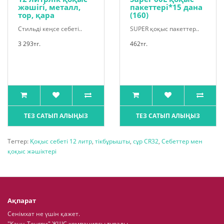
жәшігі, металл,
пакеттері*15 дана
тор, қара
(160)
Стильді кеңсе себеті..
SUPER қоқыс пакеттер..
3 293тг.
462тг.
ТЕЗ САТЫП АЛЫҢЫЗ
ТЕЗ САТЫП АЛЫҢЫЗ
Тегтер:
Қоқыс себеті 12 литр
,
тікбұрышты
,
сұр CR32
,
Себеттер мен
қоқыс жәшіктері
Ақпарат
Сенімхат не үшін қажет.
"Канц-Тенгри" ЖШС компаниясы туралы