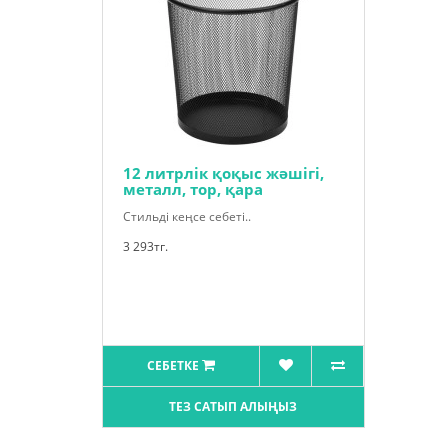
12 литрлік қоқыс жәшігі,
металл, тор, қара
Стильді кеңсе себеті..
3 293тг.
СЕБЕТКЕ
ТЕЗ САТЫП АЛЫҢЫЗ