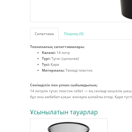
Сипаттама
Пікірлер (0)
Техникалық сипаттамалары:
Көлемі:
14 литр
Түрі:
Тұтас (цельная)
Түсі:
Қара
Материалы:
Төзімді пластик
Сенімділік пен үлкен сыйымдылық:
14 литрлік тұтас пластик себет — ең сенімді кеңселік шеш
бұл оны әмбебап қоқыс жинауға қолайлы етеді. Қара түсті
Ұсынылатын тауарлар