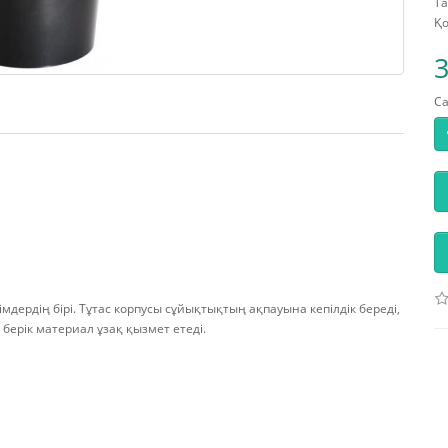
Та
Қо
3
С
імдердің бірі. Тұтас корпусы сұйықтықтың ақпауына кепілдік береді,
 берік материал ұзақ қызмет етеді.