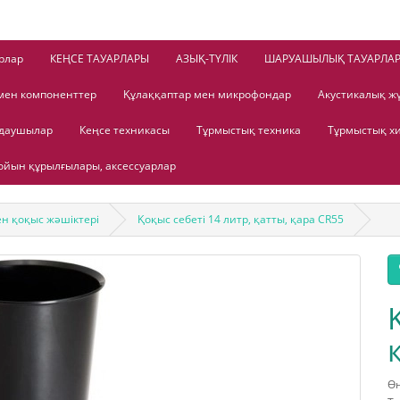
рлар
КЕҢСЕ ТАУАРЛАРЫ
АЗЫҚ-ТҮЛІК
ШАРУАШЫЛЫҚ ТАУАРЛА
мен компоненттер
Құлаққаптар мен микрофондар
Акустикалық ж
лдаушылар
Кеңсе техникасы
Тұрмыстық техника
Тұрмыстық х
йын құрылғылары, аксессуарлар
н қоқыс жәшіктері
Қоқыс себеті 14 литр, қатты, қара CR55
Өн