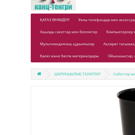
ҚАҒАЗ ӨНІМДЕРІ
Ұялы телефондар мен аксессуа
Ақылды сағаттар мен білезіктер
Компьютерлер 
Мультимедиялық құрылғылар
Ақпарат тасыма
Қағаз және баспа материалдары
Ойыншықтар, о
ШАРУАШЫЛЫҚ ТАУАРЛАР
Себеттер ме