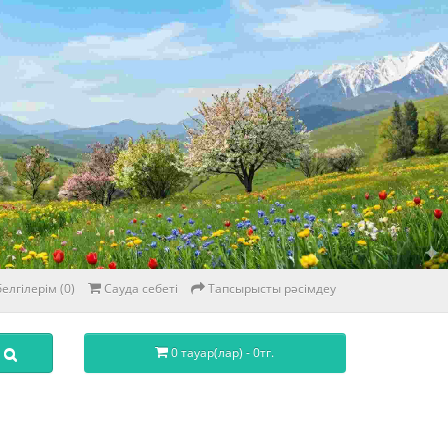
елгілерім (0)
Сауда себеті
Тапсырысты рәсімдеу
0 тауар(лар) - 0тг.