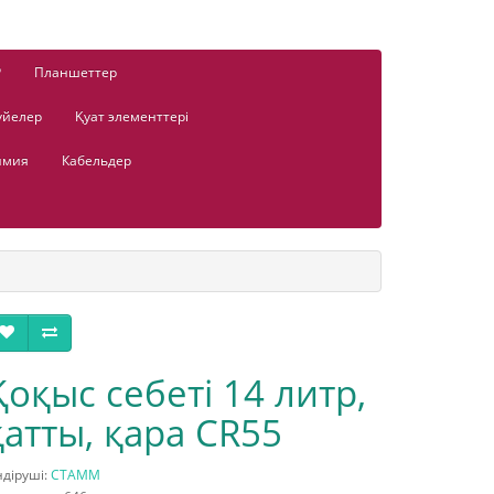
Р
Планшеттер
үйелер
Қуат элементтері
имия
Кабельдер
Қоқыс себеті 14 литр,
қатты, қара CR55
діруші:
СТАММ