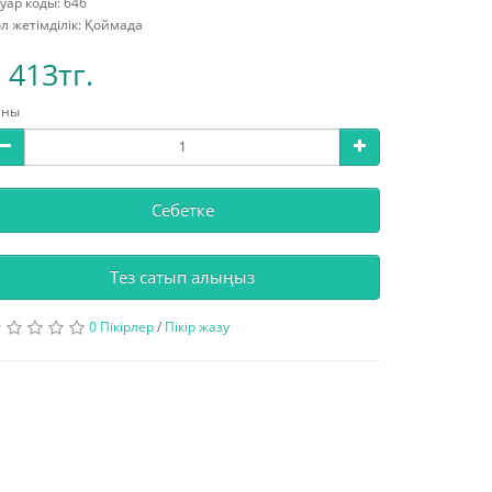
уар коды: 646
л жетімділік: Қоймада
 413тг.
аны
Себетке
Тез сатып алыңыз
0 Пікірлер
/
Пікір жазу