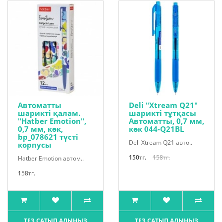
Автоматты
Deli "Xtream Q21"
шарикті қалам.
шарикті тұтқасы
"Hatber Emotion",
Автоматты, 0,7 мм,
0,7 мм, көк,
көк 044-Q21BL
bp_078621 түсті
Deli Xtream Q21 авто..
корпусы
150тг.
158тг.
Hatber Emotion автом..
158тг.
ТЕЗ САТЫП АЛЫҢЫЗ
ТЕЗ САТЫП АЛЫҢЫЗ