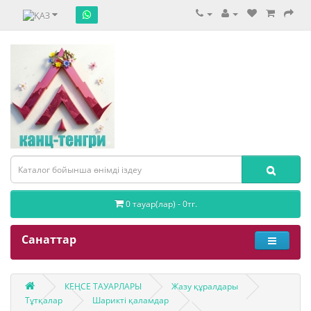
0 тауар(лар) - 0тг.
Санаттар
КЕҢСЕ ТАУАРЛАРЫ
Жазу құралдары
Тұтқалар
Шарикті қаламдар