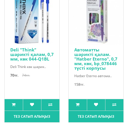
Deli "Think"
Автоматты
шарикті қалам, 0,7
шарикті қалам.
мм, көк 044-Q1BL
"Hatber Eterno", 0,7
мм, көк, bp_078446
Deli Think көк шарик..
түсті корпусы
70тг.
74тг.
Hatber Eterno автома..
158тг.
ТЕЗ САТЫП АЛЫҢЫЗ
ТЕЗ САТЫП АЛЫҢЫЗ