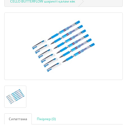
CELLO BUTTERFLOW шарикті қалам көк
Сипаттама
Пікірлер (0)