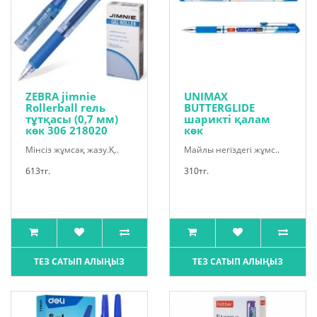
ZEBRA jimnie
UNIMAX
Rollerball гель
BUTTERGLIDE
тұтқасы (0,7 мм)
шарикті қалам
көк 306 218020
көк
Мінсіз жұмсақ жазу.Қ..
Майлы негіздегі жұмс..
613тг.
310тг.
ТЕЗ САТЫП АЛЫҢЫЗ
ТЕЗ САТЫП АЛЫҢЫЗ