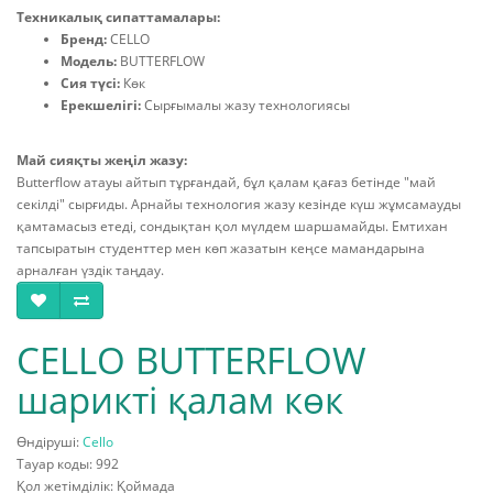
Техникалық сипаттамалары:
Бренд:
CELLO
Модель:
BUTTERFLOW
Сия түсі:
Көк
Ерекшелігі:
Сырғымалы жазу технологиясы
Май сияқты жеңіл жазу:
Butterflow атауы айтып тұрғандай, бұл қалам қағаз бетінде "май
секілді" сырғиды. Арнайы технология жазу кезінде күш жұмсамауды
қамтамасыз етеді, сондықтан қол мүлдем шаршамайды. Емтихан
тапсыратын студенттер мен көп жазатын кеңсе мамандарына
арналған үздік таңдау.
CELLO BUTTERFLOW
шарикті қалам көк
Өндіруші:
Cello
Тауар коды: 992
Қол жетімділік: Қоймада