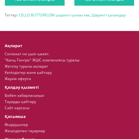
Тегтер:
CELLO BUTTERFLOW шарикті қалам көк
,
Шарикті қаламдар
Ақпарат
Сенімхат не үшін қажет.
"Канц-Тенгри" ЖШС компаниясы туралы
Жеткізу туралы ақпарат
Кепілдіктер және қайтару
Жария оферта
Қолдау қызметі
Бізбен хабарласыңыз
Тауарды қайтару
Сайт картасы
Қосымша
Өндірушілер
Жеңілдікпен тауарлар