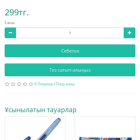
299тг.
Саны
Себетке
Тез сатып алыңыз
0 Пікірлер
/
Пікір жазу
Ұсынылатын тауарлар