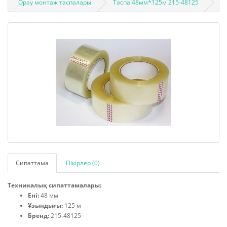
Орау монтаж таспалары
Таспа 48мм*125м 215-48125
Сипаттама
Пікірлер (0)
Техникалық сипаттамалары:
Ені:
48 мм
Ұзындығы:
125 м
Бренд:
215-48125