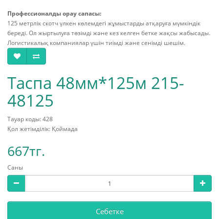
Профессионалды орау сапасы:
125 метрлік скотч үлкен көлемдегі жұмыстарды атқаруға мүмкіндік
береді. Ол жыртылуға төзімді және кез келген бетке жақсы жабысады.
Логистикалық компаниялар үшін тиімді және сенімді шешім.
Таспа 48мм*125м 215-
48125
Тауар коды: 428
Қол жетімділік: Қоймада
667тг.
Саны
Себетке