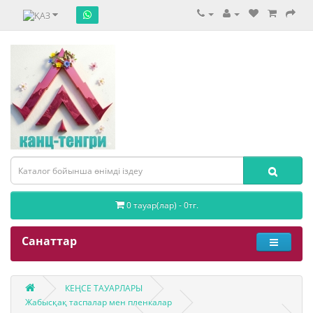
0 тауар(лар) - 0тг.
Санаттар
КЕҢСЕ ТАУАРЛАРЫ
Жабысқақ таспалар мен пленкалар