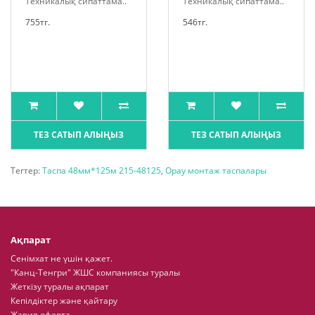
Техникалық сипаттама..
Техникалық сипаттама..
755тг.
546тг.
ТЕЗ САТЫП АЛЫҢЫЗ
ТЕЗ САТЫП АЛЫҢЫЗ
Тегтер:
Таспа 48мм*125м 215-48125
,
Орау монтаж таспалары
Ақпарат
Сенімхат не үшін қажет.
"Канц-Тенгри" ЖШС компаниясы туралы
Жеткізу туралы ақпарат
Кепілдіктер және қайтару
Жария оферта