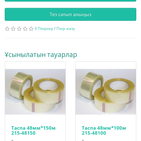
Тез сатып алыңыз
0 Пікірлер
/
Пікір жазу
Ұсынылатын тауарлар
Таспа 48мм*150м
Таспа 48мм*100м
215-48150
215-48100