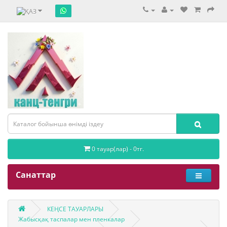
0 тауар(лар) - 0тг.
Санаттар
КЕҢСЕ ТАУАРЛАРЫ
Жабысқақ таспалар мен пленкалар