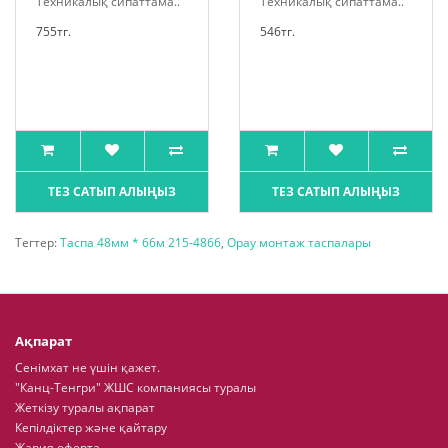
Техникалық сипаттама..
Техникалық сипаттама..
755тг.
546тг.
ТЕЗ САТЫП АЛЫҢЫЗ
ТЕЗ САТЫП АЛЫҢЫЗ
Тегтер:
Таспа 48мм * 66м 215-4866
,
Орау монтаж таспалары
Ақпарат
Сенімхат не үшін қажет.
"Канц-Тенгри" ЖШС компаниясы туралы
Жеткізу туралы ақпарат
Кепілдіктер және қайтару
Жария оферта