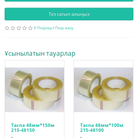
Тез сатып алыңыз
0 Пікірлер
/
Пікір жазу
Ұсынылатын тауарлар
Таспа 48мм*150м
Таспа 48мм*100м
215-48150
215-48100