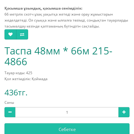
Қосымша ұзындық, қосымша сенімділік:
66 метрлік скотч ұзақ уақытқа жетеді және орау жұмыстарын
жеделдетеді. Ол суыққа және ылғалға төзімді, сондықтан тауарларды
тасымалдау кезінде қаптаманың бүтіндігін сақтайды.
Таспа 48мм * 66м 215-
4866
Тауар коды: 425
Қол жетімділік: Қоймада
436тг.
Саны
Себетке