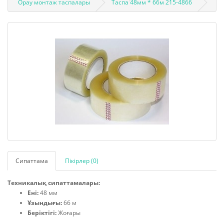
Орау монтаж таспалары
Таспа 48мм * 66м 215-4866
Сипаттама
Пікірлер (0)
Техникалық сипаттамалары:
Ені:
48 мм
Ұзындығы:
66 м
Беріктігі:
Жоғары