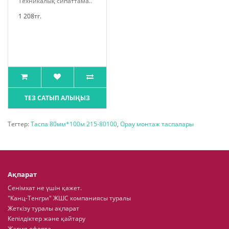
Техникалық сипаттама..
1 208тг.
ТЕЗ САТЫП АЛЫҢЫЗ
Тегтер:
Таспа 80мм*100м 215-80100
,
Орау монтаж таспалары
Ақпарат
Сенімхат не үшін қажет.
"Канц-Тенгри" ЖШС компаниясы туралы
Жеткізу туралы ақпарат
Кепілдіктер және қайтару
Жария оферта