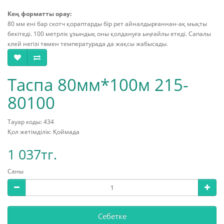
Кең форматты орау:
80 мм ені бар скотч қораптарды бір рет айналдырғаннан-ақ мықты
бекітеді. 100 метрлік ұзындық оны қолдануға ыңғайлы етеді. Сапалы
клей негізі төмен температурада да жақсы жабысады.
Таспа 80мм*100м 215-
80100
Тауар коды: 434
Қол жетімділік: Қоймада
1 037тг.
Саны
Себетке