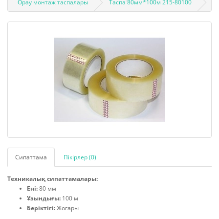
Орау монтаж таспалары
Таспа 80мм*100м 215-80100
Сипаттама
Пікірлер (0)
Техникалық сипаттамалары:
Ені:
80 мм
Ұзындығы:
100 м
Беріктігі:
Жоғары