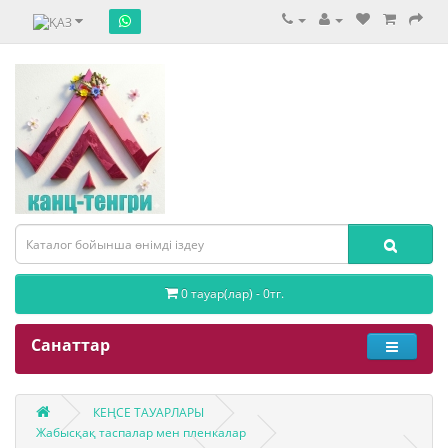
0 тауар(лар) - 0тг.
Санаттар
КЕҢСЕ ТАУАРЛАРЫ
Жабысқақ таспалар мен пленкалар