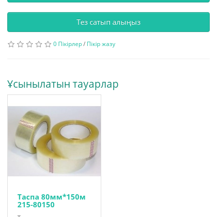
Тез сатып алыңыз
0 Пікірлер
/
Пікір жазу
Ұсынылатын тауарлар
Таспа 80мм*150м
215-80150