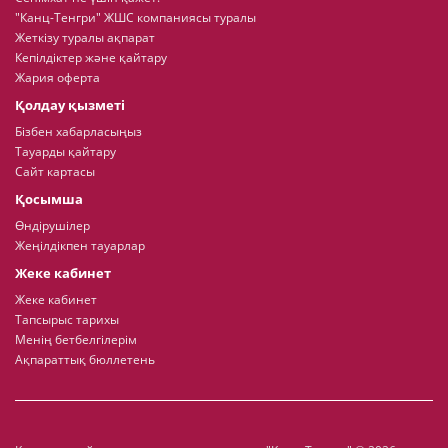
"Канц-Тенгри" ЖШС компаниясы туралы
Жеткізу туралы ақпарат
Кепілдіктер және қайтару
Жария оферта
Қолдау қызметі
Бізбен хабарласыңыз
Тауарды қайтару
Сайт картасы
Қосымша
Өндірушілер
Жеңілдікпен тауарлар
Жеке кабинет
Жеке кабинет
Тапсырыс тарихы
Менің бетбелгілерім
Ақпараттық бюллетень