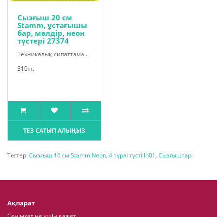
Сызғыш 20 см
Stamm, ұстағышы
бар, мөлдір, неон
түстері 27374
Техникалық сипаттама..
310тг.
ТЕЗ САТЫП АЛЫҢЫЗ
Тегтер:
Сызғыш 16 см Stamm Neon
,
4 түрлі түсті ln01
,
Сызғыштар
Ақпарат
Сенімхат не үшін қажет.