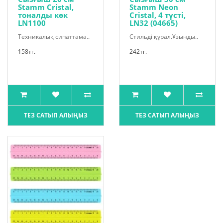
Stamm Cristal,
Stamm Neon
тоналды көк
Cristal, 4 түсті,
LN1100
LN32 (04665)
Техникалық сипаттама..
Стильді құрал.Ұзынды..
158тг.
242тг.
ТЕЗ САТЫП АЛЫҢЫЗ
ТЕЗ САТЫП АЛЫҢЫЗ