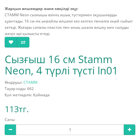
Жарқын өлшемдер және көңілді оқу:
СТАММ Neon сызғышы өзінің ашық түстерімен оқушыларды
қуантады. 16 см-лік ыңғайлы өлшемі кез келген пеналға оңай сыйып
кетеді. Жоғары сапалы пластик пен анық шкала өлшеу мен сызуды
жеңіл әрі қызықты етеді.
Сызғыш 16 см Stamm
Neon, 4 түрлі түсті ln01
Өндіруші:
СТАММ
Тауар коды: 662
Қол жетімділік: Қоймада
113тг.
Саны