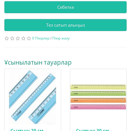
Себетке
Тез сатып алыңыз
0 Пікірлер
/
Пікір жазу
Ұсынылатын тауарлар
Сызғыш 20 см
Сызғыш 30 см