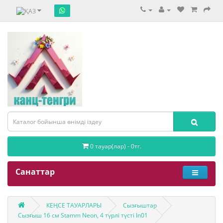
0 тауар(лар) - 0тг.
Санаттар
КЕҢСЕ ТАУАРЛАРЫ
Сызғыштар
Сызғыш 16 см Stamm Neon, 4 түрлі түсті ln01