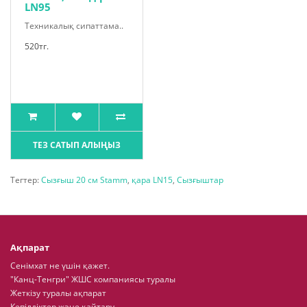
LN95
Техникалық сипаттама..
520тг.
ТЕЗ САТЫП АЛЫҢЫЗ
Тегтер:
Сызғыш 20 см Stamm
,
қара LN15
,
Сызғыштар
Ақпарат
Сенімхат не үшін қажет.
"Канц-Тенгри" ЖШС компаниясы туралы
Жеткізу туралы ақпарат
Кепілдіктер және қайтару