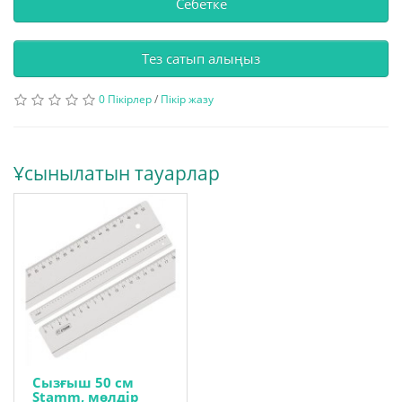
Себетке
Тез сатып алыңыз
0 Пікірлер
/
Пікір жазу
Ұсынылатын тауарлар
Сызғыш 50 см
Stamm, мөлдір