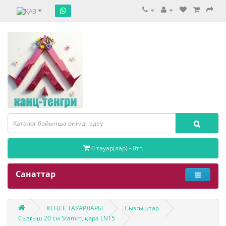
0 тауар(лар) - 0тг.
Санаттар
КЕҢСЕ ТАУАРЛАРЫ
Сызғыштар
Сызғыш 20 см Stamm, қара LN15