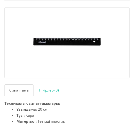
Сипаттама
Пікірлер (0)
Техникалық сипаттамалары:
Ұзындығы:
20 см
Түсі:
Қара
Материал:
Төзімді пластик