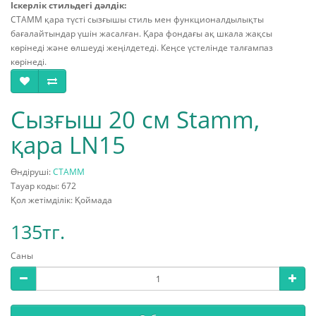
Іскерлік стильдегі дәлдік:
СТАММ қара түсті сызғышы стиль мен функционалдылықты
бағалайтындар үшін жасалған. Қара фондағы ақ шкала жақсы
көрінеді және өлшеуді жеңілдетеді. Кеңсе үстелінде талғампаз
көрінеді.
Сызғыш 20 см Stamm,
қара LN15
Өндіруші:
СТАММ
Тауар коды: 672
Қол жетімділік: Қоймада
135тг.
Саны