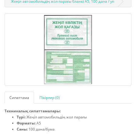
Жеңіл автомобильдің жол парағы бланкі А5, 100 дана / уп
Сипаттама
Пікірлер (0)
Техникалық сипаттамалары:
Түрі:
Жеңіл автомобильдің жол парағы
Форматы:
А5
Саны:
100 дана/бума