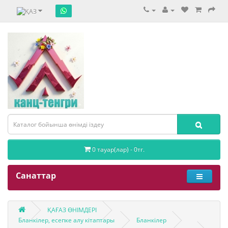
0 тауар(лар) - 0тг.
Санаттар
ҚАҒАЗ ӨНІМДЕРІ
Бланкілер, есепке алу кітаптары
Бланкілер