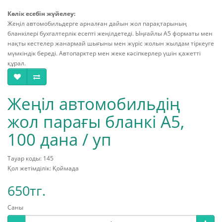
Көлік есебін жүйелеу:
Жеңіл автомобильдерге арналған дайын жол парақтарының
бланкілері бухгалтерлік есепті жеңілдетеді. Ыңғайлы А5 форматы мен
нақты кестелер жанармай шығыны мен жүріс жолын жылдам тіркеуге
мүмкіндік береді. Автопарктер мен жеке кәсіпкерлер үшін қажетті
құрал.
Жеңіл автомобильдің
жол парағы бланкі А5,
100 дана / уп
Тауар коды: 145
Қол жетімділік: Қоймада
650тг.
Саны