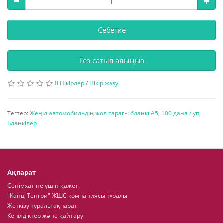
Себетке
Тез сатып алыңыз
0 Пікірлер
/
Пікір жазу
Тегтер:
Жеңіл автомобильдің жол парағы бланкі А5
,
100 дана / уп
,
Бланкілер
Ақпарат
Сенімхат не үшін қажет.
"Канц-Тенгри" ЖШС компаниясы туралы
Жеткізу туралы ақпарат
Кепілдіктер және қайтару