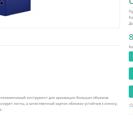
П
Ко
До
8
Ко
— незаменимый инструмент для архивации больших объемов
рует листы, а качественный картон обложки устойчив к износу.
в.