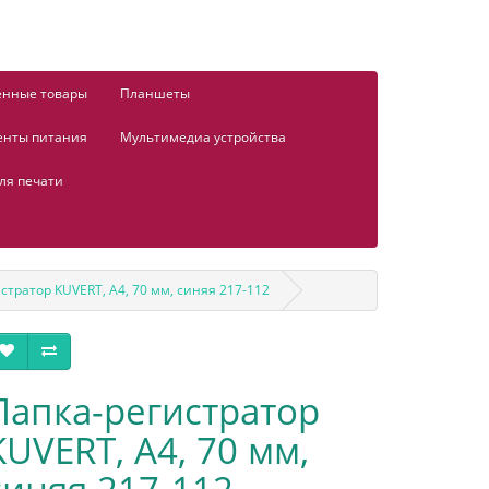
енные товары
Планшеты
енты питания
Мультимедиа устройства
ля печати
стратор KUVERT, А4, 70 мм, синяя 217-112
Папка-регистратор
KUVERT, А4, 70 мм,