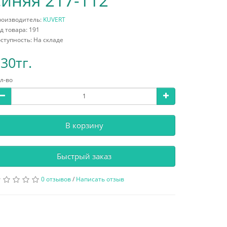
синяя 217-112
роизводитель:
KUVERT
д товара: 191
ступность: На складе
30тг.
л-во
В корзину
Быстрый заказ
0 отзывов
/
Написать отзыв