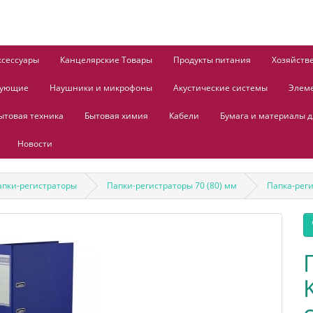
ксессуары
Канцелярские Товары
Продукты питания
Хозяйств
тующие
Наушники и микрофоны
Акустические системы
Элем
ытовая техника
Бытовая химия
Кабели
Бумага и материалы д
Новости
апки-регистраторы
Папки-регистраторы 70 (80) мм
Папка-реги