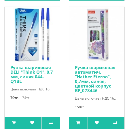
Ручка шариковая
Ручка шариковая
DELI "Think Q1", 0,7
автоматич.
мм, синяя 044-
"Hatber Eterno",
Q1BL
0,7мм, синяя,
цветной корпус
Цена включает НДС 16..
BP_078446
70тг.
74тг.
Цена включает НДС 16..
158тг.