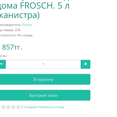
дома FROSCH. 5 л
(канистра)
роизводитель:
Frosch
д товара: 238
ступность: На складе
 857тг.
л-во
В корзину
Быстрый заказ
0 отзывов
/
Написать отзыв