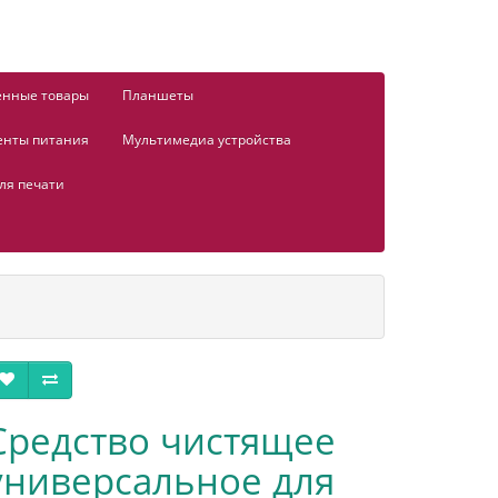
енные товары
Планшеты
енты питания
Мультимедиа устройства
ля печати
Средство чистящее
универсальное для