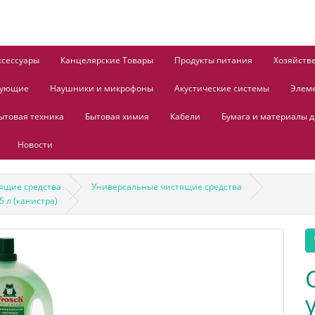
ксессуары
Канцелярские Товары
Продукты питания
Хозяйств
тующие
Наушники и микрофоны
Акустические системы
Элем
ытовая техника
Бытовая химия
Кабели
Бумага и материалы д
Новости
ящие средства
Универсальные чистящие средства
 л (канистра)