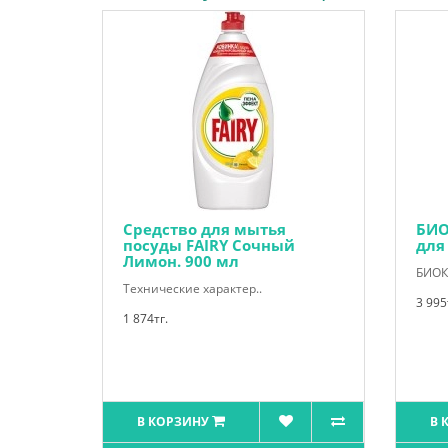
Средство для мытья
БИО
посуды FAIRY Сочный
для
Лимон. 900 мл
БИОКЛ
Технические характер..
3 995
1 874тг.
В КОРЗИНУ
В 