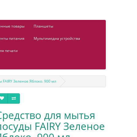
енные товары
Планшеты
енты питания
Мультимедиа устройства
ля печати
 FAIRY Зеленое Яблоко. 900 мл
Средство для мытья
посуды FAIRY Зеленое