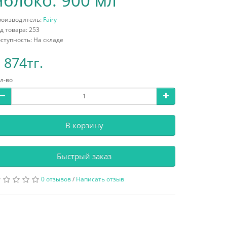
Яблоко. 900 мл
роизводитель:
Fairy
д товара: 253
ступность: На складе
 874тг.
л-во
В корзину
Быстрый заказ
0 отзывов
/
Написать отзыв