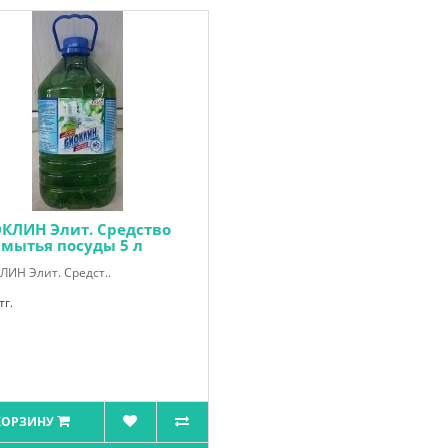
КЛИН Элит. Средство
 мытья посуды 5 л
ИН Элит. Средст..
тг.
КОРЗИНУ