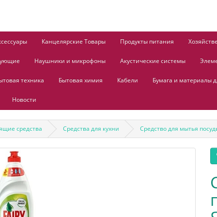
ксессуары
Канцелярские Товары
Продукты питания
Хозяйств
тующие
Наушники и микрофоны
Акустические системы
Элем
ытовая техника
Бытовая химия
Кабели
Бумага и материалы д
Новости
ящие средства
Средства для кухни
Средство для мытья посуды