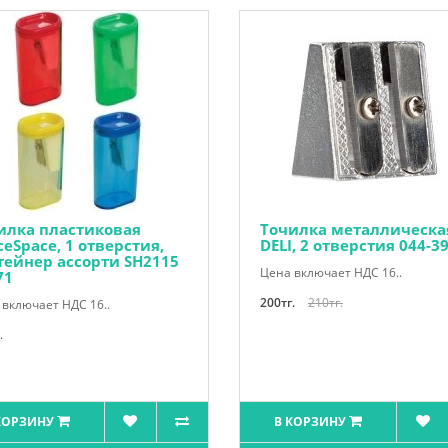
илка пластиковая
Точилка металлическа
ceSpace, 1 отверстия,
DELI, 2 отверстия 044-3
тейнер ассорти SH2115
Цена включает НДС 16..
71
200тг.
210тг.
включает НДС 16..
.
КОРЗИНУ
В КОРЗИНУ