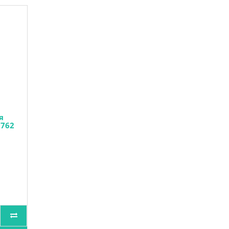
я
9762