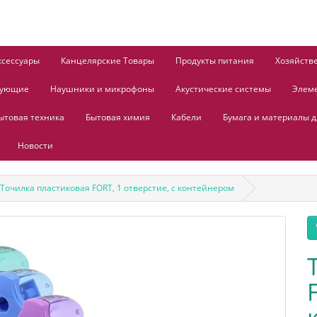
ксессуары
Канцелярские Товары
Продукты питания
Хозяйств
тующие
Наушники и микрофоны
Акустические системы
Элем
ытовая техника
Бытовая химия
Кабели
Бумага и материалы д
Новости
Точилка пластиковая FORT, 1 отверстие, с контейнером