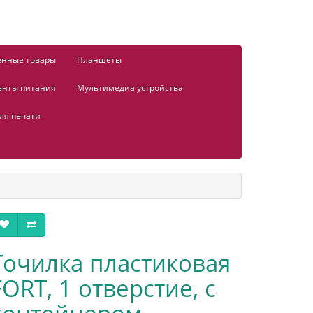
енные товары
Планшеты
енты питания
Мультимедиа устройства
ля печати
Точилка пластиковая
FORT, 1 отверстие, с