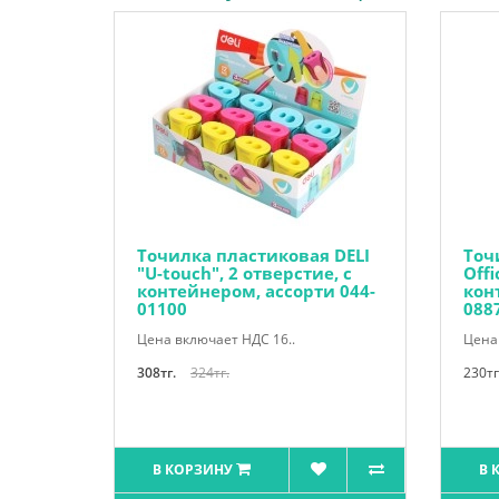
Точилка пластиковая DELI
Точ
"U-touch", 2 отверстие, с
Offi
контейнером, ассорти 044-
кон
01100
088
Цена включает НДС 16..
Цена 
308тг.
324тг.
230тг
В КОРЗИНУ
В 