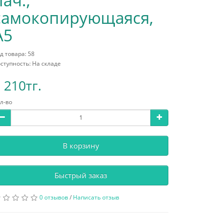
пач.,
самокопирующаяся,
А5
д товара: 58
ступность: На складе
 210тг.
л-во
В корзину
Быстрый заказ
0 отзывов
/
Написать отзыв