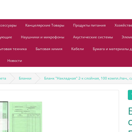
ксессуары
Канцелярские Товары
Продукты питания
Хозяйств
тующие
Наушники и микрофоны
Акустические системы
Элем
ытовая техника
Бытовая химия
Кабели
Бумага и материалы д
Новости
чета
Бланки
Бланк "Накладная" 2-х слойная, 100 компл./пач.,