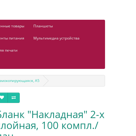
енные товары
Планшеты
енты питания
Мультимедиа устройства
ля печати
 самокопирующаяся, А5
Бланк "Накладная" 2-х
слойная, 100 компл./